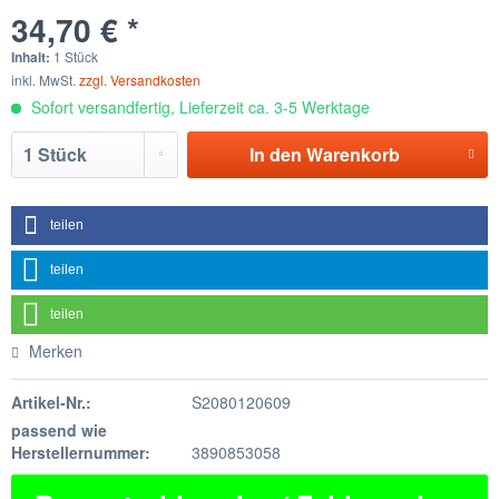
34,70 € *
Inhalt:
1 Stück
inkl. MwSt.
zzgl. Versandkosten
Sofort versandfertig, Lieferzeit ca. 3-5 Werktage
In den
Warenkorb
teilen
teilen
teilen
Merken
Artikel-Nr.:
S2080120609
passend wie
Herstellernummer:
3890853058