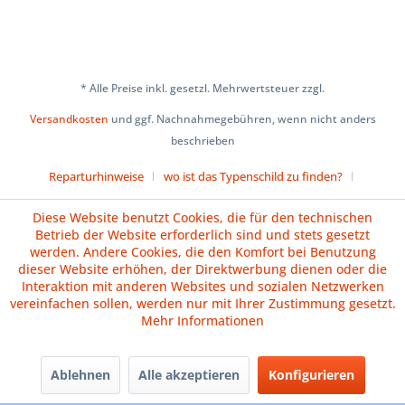
* Alle Preise inkl. gesetzl. Mehrwertsteuer zzgl.
Versandkosten
und ggf. Nachnahmegebühren, wenn nicht anders
beschrieben
Reparturhinweise
wo ist das Typenschild zu finden?
Über uns
Cookie-Einstellungen
Diese Website benutzt Cookies, die für den technischen
Betrieb der Website erforderlich sind und stets gesetzt
Versand und Zahlungsbedingungen
Impressum
AGB
werden. Andere Cookies, die den Komfort bei Benutzung
dieser Website erhöhen, der Direktwerbung dienen oder die
Widerrufsrecht
Datenschutz
Batteriehinweise
Interaktion mit anderen Websites und sozialen Netzwerken
vereinfachen sollen, werden nur mit Ihrer Zustimmung gesetzt.
Vertrag widerrufen
Mehr Informationen
Ablehnen
Alle akzeptieren
Konfigurieren