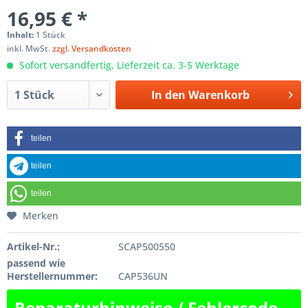
16,95 € *
Inhalt:
1 Stück
inkl. MwSt.
zzgl. Versandkosten
Sofort versandfertig, Lieferzeit ca. 3-5 Werktage
In den
Warenkorb
teilen
teilen
teilen
Merken
Artikel-Nr.:
SCAP500550
passend wie
Herstellernummer:
CAP536UN
Reparaturhinweise / Fehlercode-