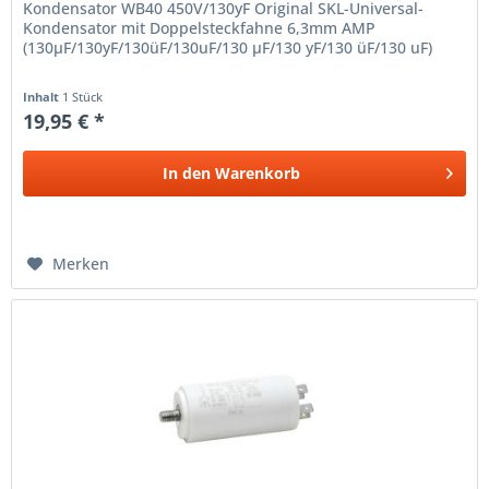
Kondensator WB40 450V/130yF Original SKL-Universal-
Kondensator mit Doppelsteckfahne 6,3mm AMP
(130µF/130yF/130üF/130uF/130 µF/130 yF/130 üF/130 uF)
Inhalt
1 Stück
19,95 € *
In den
Warenkorb
Merken