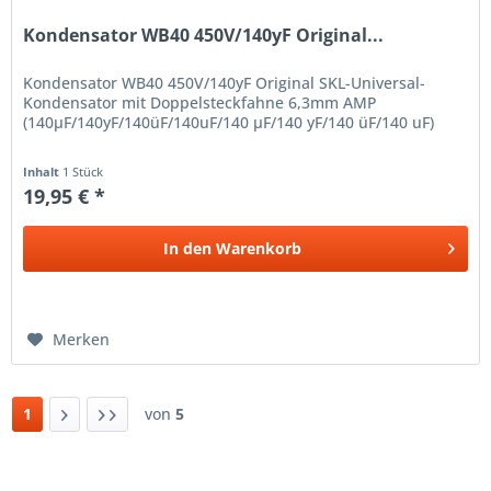
Kondensator WB40 450V/140yF Original...
Kondensator WB40 450V/140yF Original SKL-Universal-
Kondensator mit Doppelsteckfahne 6,3mm AMP
(140µF/140yF/140üF/140uF/140 µF/140 yF/140 üF/140 uF)
Inhalt
1 Stück
19,95 € *
In den
Warenkorb
Merken
1
von
5