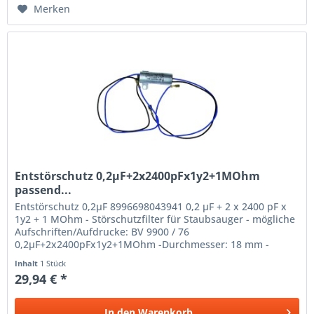
Merken
Entstörschutz 0,2µF+2x2400pFx1y2+1MOhm
passend...
Entstörschutz 0,2µF 8996698043941 0,2 µF + 2 x 2400 pF x
1y2 + 1 MOhm - Störschutzfilter für Staubsauger - mögliche
Aufschriften/Aufdrucke: BV 9900 / 76
0,2µF+2x2400pFx1y2+1MOhm -Durchmesser: 18 mm -
Länge: 49 mm -Anschluss
Inhalt
1 Stück
29,94 € *
In den
Warenkorb