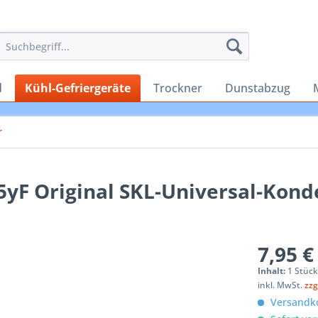
d
Kühl-Gefriergeräte
Trockner
Dunstabzug
r
yF Original SKL-Universal-Kond
7,95 €
Inhalt:
1 Stüc
inkl. MwSt.
zzg
Versandko