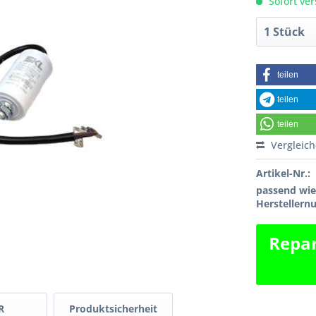
Sofort ver
teilen
teilen
teilen
Vergleic
Artikel-Nr.:
passend wi
Hersteller
Repar
R
Produktsicherheit