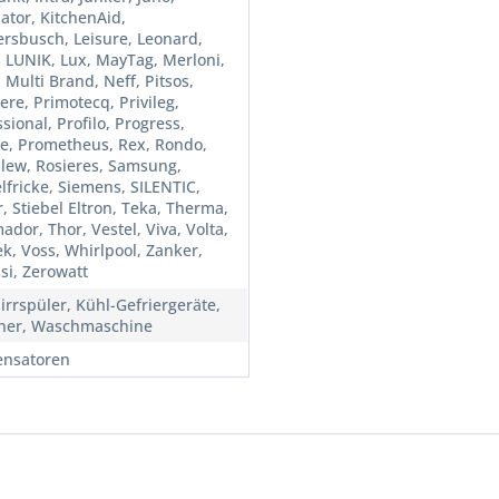
ator, KitchenAid,
rsbusch, Leisure, Leonard,
, LUNIK, Lux, MayTag, Merloni,
 Multi Brand, Neff, Pitsos,
ere, Primotecq, Privileg,
sional, Profilo, Progress,
ne, Prometheus, Rex, Rondo,
lew, Rosieres, Samsung,
lfricke, Siemens, SILENTIC,
, Stiebel Eltron, Teka, Therma,
dor, Thor, Vestel, Viva, Volta,
ek, Voss, Whirlpool, Zanker,
si, Zerowatt
irrspüler, Kühl-Gefriergeräte,
ner, Waschmaschine
nsatoren