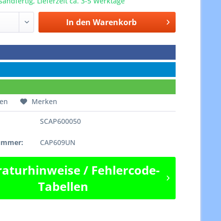
sandfertig, Lieferzeit ca. 3-5 Werktage
In den
Warenkorb
hen
Merken
SCAP600050
e
nummer:
CAP609UN
aturhinweise / Fehlercode-
Tabellen