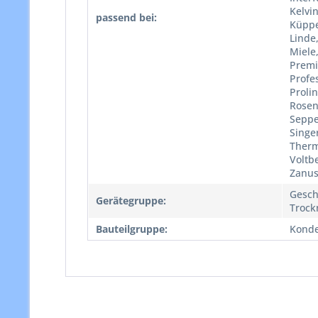
Kelvin
passend bei:
Küppe
Linde
Miele,
Premi
Profes
Proli
Rosen
Seppe
Singer
Therma
Voltb
Zanus
Gesch
Gerätegruppe:
Trock
Bauteilgruppe:
Konde