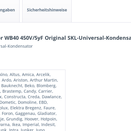
angaben
Sicherheitshinweise
 WB40 450V/5yF Original SKL-Universal-Kondensa
rsal-Kondensator
lno, Altus, Amica, Arcelik,
, Ardo, Ariston, Arthur Martin,
, Bauknecht, Beko, Blomberg,
, Brastemp, Candy, Carrier,
x, Constructa, Creda, Dawlance,
 Dometic, Domoline, EBD,
olux, Elektra Bregenz, Faure,
l, Foron, Gaggenau, Gladiator,
je, Grundig, Hoover, Hotpoin,
rna, Ikea, Imperial, Indesit,
unk, Intra, Junker, Juno,