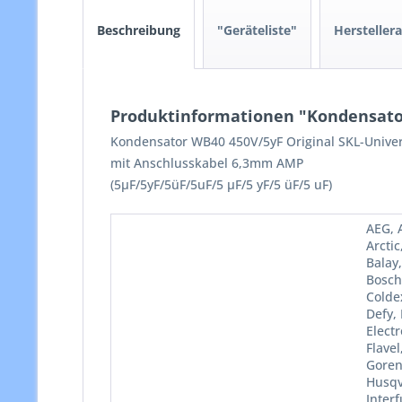
Beschreibung
"Geräteliste"
Hersteller
Produktinformationen "Kondensator
Kondensator WB40 450V/5yF Original SKL-Unive
mit Anschlusskabel 6,3mm AMP
(5µF/5yF/5üF/5uF/5 µF/5 yF/5 üF/5 uF)
AEG, A
Arctic
Balay
Bosch
Colde
Defy,
Electr
Flave
Goren
Husqva
Interf