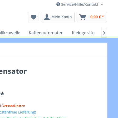
Service/Hilfe/Kontakt
Mein Konto
0,00 € *
Mikrowelle
Kaffeeautomaten
Kleingeräte
Staubs

ensator
 *
k
l. Versandkosten
stenfreie Lieferung!