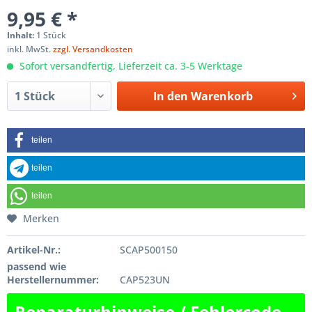
9,95 € *
Inhalt:
1 Stück
inkl. MwSt.
zzgl. Versandkosten
Sofort versandfertig, Lieferzeit ca. 3-5 Werktage
In den
Warenkorb
teilen
teilen
teilen
Merken
Artikel-Nr.:
SCAP500150
passend wie
Herstellernummer:
CAP523UN
Reparaturhinweise / Fehlercode-