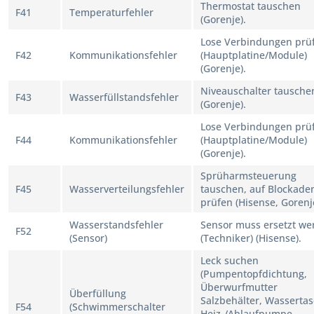
Thermostat tauschen
F41
Temperaturfehler
(Gorenje).
Lose Verbindungen prü
F42
Kommunikationsfehler
(Hauptplatine/Module)
(Gorenje).
Niveauschalter tausche
F43
Wasserfüllstandsfehler
(Gorenje).
Lose Verbindungen prü
F44
Kommunikationsfehler
(Hauptplatine/Module)
(Gorenje).
Sprüharmsteuerung
F45
Wasserverteilungsfehler
tauschen, auf Blockade
prüfen (Hisense, Gorenj
Wasserstandsfehler
Sensor muss ersetzt we
F52
(Sensor)
(Techniker) (Hisense).
Leck suchen
(Pumpentopfdichtung,
Überwurfmutter
Überfüllung
Salzbehälter, Wassertas
F54
(Schwimmerschalter
Heiz-/Ablaufpumpe,