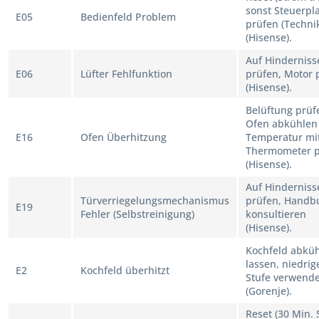
sonst Steuerpl
E05
Bedienfeld Problem
prüfen (Techni
(Hisense).
Auf Hinderniss
E06
Lüfter Fehlfunktion
prüfen, Motor 
(Hisense).
Belüftung prüf
Ofen abkühlen 
E16
Ofen Überhitzung
Temperatur mi
Thermometer p
(Hisense).
Auf Hinderniss
Türverriegelungsmechanismus
prüfen, Handb
E19
Fehler (Selbstreinigung)
konsultieren
(Hisense).
Kochfeld abkü
lassen, niedrig
E2
Kochfeld überhitzt
Stufe verwend
(Gorenje).
Reset (30 Min.