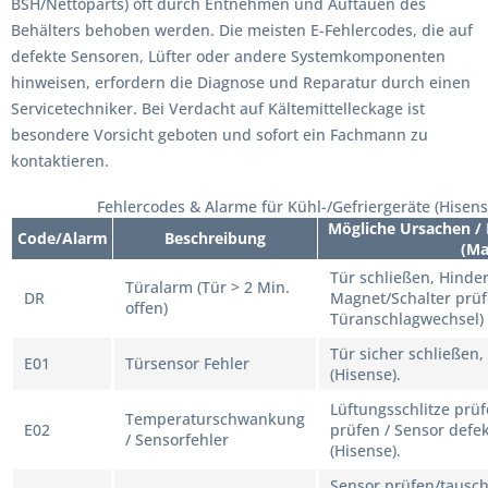
BSH/Nettoparts) oft durch Entnehmen und Auftauen des
Behälters behoben werden. Die meisten E-Fehlercodes, die auf
defekte Sensoren, Lüfter oder andere Systemkomponenten
hinweisen, erfordern die Diagnose und Reparatur durch einen
Servicetechniker. Bei Verdacht auf Kältemittelleckage ist
besondere Vorsicht geboten und sofort ein Fachmann zu
kontaktieren.
Fehlercodes & Alarme für Kühl-/Gefriergeräte (Hisens
Mögliche Ursachen /
Code/Alarm
Beschreibung
(Ma
Tür schließen, Hinde
Türalarm (Tür > 2 Min.
DR
Magnet/Schalter prüf
offen)
Türanschlagwechsel) 
Tür sicher schließen,
E01
Türsensor Fehler
(Hisense).
Lüftungsschlitze prü
Temperaturschwankung
E02
prüfen / Sensor defek
/ Sensorfehler
(Hisense).
Sensor prüfen/tausc