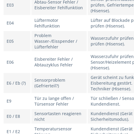
Abtau-Sensor Fehler /
E03
prüfen, Gefriertempe
Eisbereiter Fehlfunktion
(Hisense).
Lüftermotor
Lüfter auf Blockade 
E04
Fehlfunktion
prüfen (Hisense).
Problem
Wasserzufuhr prüfen (K
E05
Wasser-/Eisspender /
prüfen (Hisense).
Lüfterfehler
Wasserzufuhr prüfen
Eisbereiter Fehler /
E06
Sensor/Heizelement p
Abtauzyklus Fehler
(Hisense).
Gerät scheint zu funk
Sensorproblem
E6 / Eb (?)
Eisbereitung gestört.
(Gefrierteil?)
Techniker (Hisense).
Tür zu lange offen /
Tür schließen / Senso
E9
Türsensor Fehler
Kundendienst.
Sensortasten reagieren
Kundendienst (Gerät 
E0 / E8
nicht
Sicherheitsmodus).
Temperatursensor
Kundendienst (Gerät 
E1 / E2