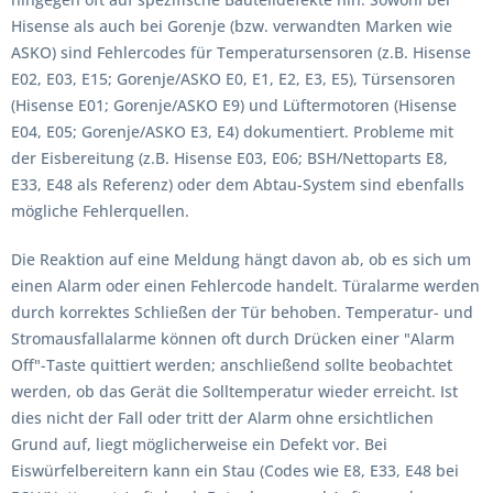
Hisense als auch bei Gorenje (bzw. verwandten Marken wie
ASKO) sind Fehlercodes für Temperatursensoren (z.B. Hisense
E02, E03, E15; Gorenje/ASKO E0, E1, E2, E3, E5), Türsensoren
(Hisense E01; Gorenje/ASKO E9) und Lüftermotoren (Hisense
E04, E05; Gorenje/ASKO E3, E4) dokumentiert. Probleme mit
der Eisbereitung (z.B. Hisense E03, E06; BSH/Nettoparts E8,
E33, E48 als Referenz) oder dem Abtau-System sind ebenfalls
mögliche Fehlerquellen.
Die Reaktion auf eine Meldung hängt davon ab, ob es sich um
einen Alarm oder einen Fehlercode handelt. Türalarme werden
durch korrektes Schließen der Tür behoben. Temperatur- und
Stromausfallalarme können oft durch Drücken einer "Alarm
Off"-Taste quittiert werden; anschließend sollte beobachtet
werden, ob das Gerät die Solltemperatur wieder erreicht. Ist
dies nicht der Fall oder tritt der Alarm ohne ersichtlichen
Grund auf, liegt möglicherweise ein Defekt vor. Bei
Eiswürfelbereitern kann ein Stau (Codes wie E8, E33, E48 bei