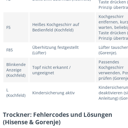
Taste drücken (
Prinzip übertra
Kochgeschirr
entfernen, kur
Heißes Kochgeschirr auf
F5
warten, belieb
Bedienfeld (Kochfeld)
Taste drücken (
Prinzip übertra
Überhitzung festgestellt
Lüfter tausche
F85
(Lüfter)
(Gorenje).
Passendes
Blinkende
Topf nicht erkannt /
Kochgeschirr
Anzeige
ungeeignet
verwenden, Pos
(Kochfeld)
prüfen (Gorenje
Kindersicheru
L
Kindersicherung aktiv
deaktivieren (s
(Kochfeld)
Anleitung) (Gor
Trockner: Fehlercodes und Lösungen
(Hisense & Gorenje)