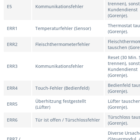
trennen), sonst
E5
Kommunikationsfehler
Kundendienst
(Gorenje).
Thermostat ta
ERR1
Temperaturfehler (Sensor)
(Gorenje).
Fleischthermo
ERR2
Fleischthermometerfehler
tauschen (Gore
Reset (30 Min.
trennen), sonst
ERR3
Kommunikationsfehler
Kundendienst
(Gorenje).
Bedienfeld tau
ERR4
Touch-Fehler (Bedienfeld)
(Gorenje).
Überhitzung festgestellt
Lüfter tausche
ERR5
(Lüfter)
(Gorenje).
Türschloss tau
ERR6
Tür ist offen / Türschlossfehler
(Gorenje).
Diverse Ursac
ERR7 /
(Steuermodul, 