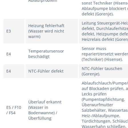
Ablaufproblem
sonst Techniker (Hisens
Ablaufpumpe blockiert 
defekt (Gorenje).
Leitung Steuergerät-He
Heizung fehlerhaft
defekt, Durchlauferhitz
E3
(Wasser wird nicht
defekt, Heizpumpe defe
warm)
Heizrelais defekt (Goren
Sensor muss
Temperatursensor
E4
repariert/ersetzt werde
beschädigt
(Techniker) (Hisense).
NTC-Fühler tauschen
E4
NTC-Fühler defekt
(Gorenje).
Ablaufschlauch/Pumpe/F
auf Blockaden prüfen, a
Lecks prüfen
(Pumpentopfdichtung,
Überlauf erkannt
Überwurfmutter
E5 / F10
(Wasser in
Salzbehälter, Wassertas
/ F54
Bodenwanne) /
Heiz-/Ablaufpumpe,
Überfüllung
Türdichtungen, Schläuc
Wasserhahn schließen,