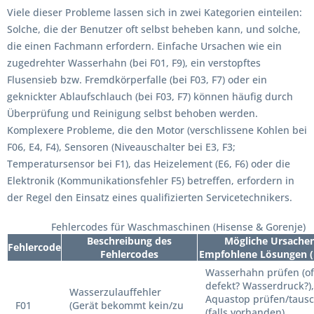
Viele dieser Probleme lassen sich in zwei Kategorien einteilen:
Solche, die der Benutzer oft selbst beheben kann, und solche,
die einen Fachmann erfordern. Einfache Ursachen wie ein
zugedrehter Wasserhahn (bei F01, F9), ein verstopftes
Flusensieb bzw. Fremdkörperfalle (bei F03, F7) oder ein
geknickter Ablaufschlauch (bei F03, F7) können häufig durch
Überprüfung und Reinigung selbst behoben werden.
Komplexere Probleme, die den Motor (verschlissene Kohlen bei
F06, E4, F4), Sensoren (Niveauschalter bei E3, F3;
Temperatursensor bei F1), das Heizelement (E6, F6) oder die
Elektronik (Kommunikationsfehler F5) betreffen, erfordern in
der Regel den Einsatz eines qualifizierten Servicetechnikers.
Fehlercodes für Waschmaschinen (Hisense & Gorenje)
Beschreibung des
Mögliche Ursachen
Fehlercode
Fehlercodes
Empfohlene Lösungen 
Wasserhahn prüfen (of
defekt? Wasserdruck?),
Wasserzulauffehler
Aquastop prüfen/taus
F01
(Gerät bekommt kein/zu
(falls vorhanden),