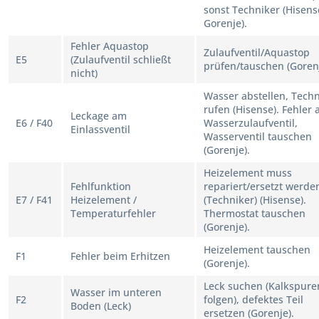
sonst Techniker (Hisens
Gorenje).
Fehler Aquastop
Zulaufventil/Aquastop
E5
(Zulaufventil schließt
prüfen/tauschen (Gorenj
nicht)
Wasser abstellen, Techn
rufen (Hisense). Fehler
Leckage am
E6 / F40
Wasserzulaufventil,
Einlassventil
Wasserventil tauschen
(Gorenje).
Heizelement muss
Fehlfunktion
repariert/ersetzt werde
E7 / F41
Heizelement /
(Techniker) (Hisense).
Temperaturfehler
Thermostat tauschen
(Gorenje).
Heizelement tauschen
F1
Fehler beim Erhitzen
(Gorenje).
Leck suchen (Kalkspure
Wasser im unteren
F2
folgen), defektes Teil
Boden (Leck)
ersetzen (Gorenje).