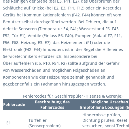
das Reinigen der Siebe (bei E3, F11, E2), das Überprüfen der
Schläuche auf Knicke (bei E2, E3, F11, F12) oder ein Reset des
Geräts bei Kommunikationsfehlern (F42, F44) können oft vom
Benutzer selbst durchgeführt werden. Bei Fehlern, die auf
defekte Sensoren (Temperatur E4, F41; Wasserstand F6, F43,
F52; Tür E1), Ventile (Einlass E6, F40), Pumpen (Ablauf F7, F11,
F56, F68; Heizung E3, E7), das Heizelement (F1) oder die
Elektronik (F42, F44) hindeuten, ist in der Regel die Hilfe eines
Servicetechnikers erforderlich. Insbesondere bei
Überlauffehlern (E5, F10, F54, F2) sollte aufgrund der Gefahr
von Wasserschäden und möglichen Folgeschäden an
Komponenten wie der Heizpumpe zeitnah gehandelt und
gegebenenfalls ein Fachmann hinzugezogen werden.
Fehlercodes für Geschirrspüler (Hisense & Gorenje)
Beschreibung des
Mögliche Ursachen 
Fehlercode
Fehlercodes
Empfohlene Lösungen (
Hindernisse prüfen,
Türfehler
Dichtung prüfen, Reset
E1
(Sensorproblem)
versuchen, sonst Techn