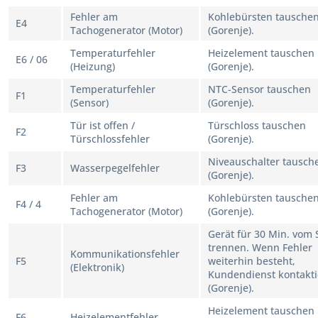
Fehler am
Kohlebürsten tausche
E4
Tachogenerator (Motor)
(Gorenje).
Temperaturfehler
Heizelement tauschen
E6 / 06
(Heizung)
(Gorenje).
Temperaturfehler
NTC-Sensor tauschen
F1
(Sensor)
(Gorenje).
Tür ist offen /
Türschloss tauschen
F2
Türschlossfehler
(Gorenje).
Niveauschalter tausch
F3
Wasserpegelfehler
(Gorenje).
Fehler am
Kohlebürsten tausche
F4 / 4
Tachogenerator (Motor)
(Gorenje).
Gerät für 30 Min. vom
trennen. Wenn Fehler
Kommunikationsfehler
F5
weiterhin besteht,
(Elektronik)
Kundendienst kontakt
(Gorenje).
Heizelement tauschen
F6
Heizelementfehler