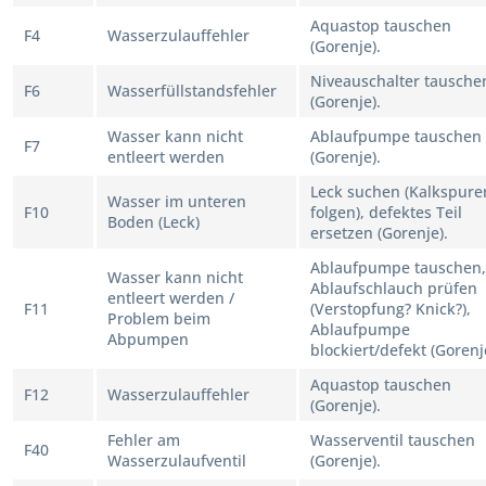
Aquastop tauschen
F4
Wasserzulauffehler
(Gorenje).
Niveauschalter tausche
F6
Wasserfüllstandsfehler
(Gorenje).
Wasser kann nicht
Ablaufpumpe tauschen
F7
entleert werden
(Gorenje).
Leck suchen (Kalkspure
Wasser im unteren
F10
folgen), defektes Teil
Boden (Leck)
ersetzen (Gorenje).
Ablaufpumpe tauschen,
Wasser kann nicht
Ablaufschlauch prüfen
entleert werden /
F11
(Verstopfung? Knick?),
Problem beim
Ablaufpumpe
Abpumpen
blockiert/defekt (Gorenj
Aquastop tauschen
F12
Wasserzulauffehler
(Gorenje).
Fehler am
Wasserventil tauschen
F40
Wasserzulaufventil
(Gorenje).