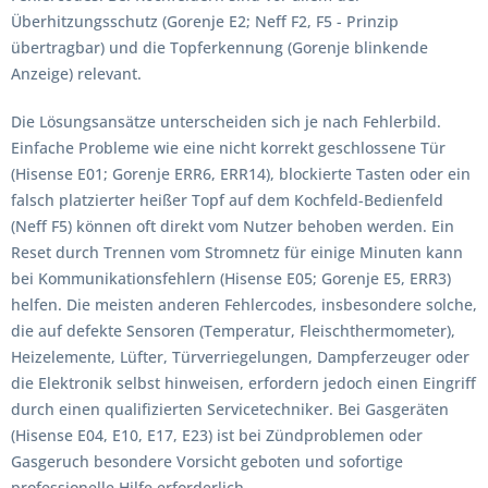
Überhitzungsschutz (Gorenje E2; Neff F2, F5 - Prinzip
übertragbar) und die Topferkennung (Gorenje blinkende
Anzeige) relevant.
Die Lösungsansätze unterscheiden sich je nach Fehlerbild.
Einfache Probleme wie eine nicht korrekt geschlossene Tür
(Hisense E01; Gorenje ERR6, ERR14), blockierte Tasten oder ein
falsch platzierter heißer Topf auf dem Kochfeld-Bedienfeld
(Neff F5) können oft direkt vom Nutzer behoben werden. Ein
Reset durch Trennen vom Stromnetz für einige Minuten kann
bei Kommunikationsfehlern (Hisense E05; Gorenje E5, ERR3)
helfen. Die meisten anderen Fehlercodes, insbesondere solche,
die auf defekte Sensoren (Temperatur, Fleischthermometer),
Heizelemente, Lüfter, Türverriegelungen, Dampferzeuger oder
die Elektronik selbst hinweisen, erfordern jedoch einen Eingriff
durch einen qualifizierten Servicetechniker. Bei Gasgeräten
(Hisense E04, E10, E17, E23) ist bei Zündproblemen oder
Gasgeruch besondere Vorsicht geboten und sofortige
professionelle Hilfe erforderlich.