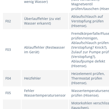
wenig Wasser)
Magnetventil
prüfen/tauschen (Hisen
Ablaufschlauch auf
Überlauffehler (zu viel
F02
Verstopfung prüfen
Wasser erkannt)
(Hisense).
Fremdkörperfalle/Flus
prüfen/reinigen,
Ablaufschlauch prüfen
Ablauffehler (Restwasser
(Verstopfung? Knick?),
F03
im Gerät)
Zulauf zur Pumpe prü
(Verstopfung?),
Ablaufpumpe defekt
(Hisense).
Heizelement prüfen,
F04
Heizfehler
Thermostat prüfen
(Hisense).
Fehler
Wassertemperatursen
F05
Wassertemperatursensor
prüfen (Hisense).
Motorkohlen verschlis
(tauschen),