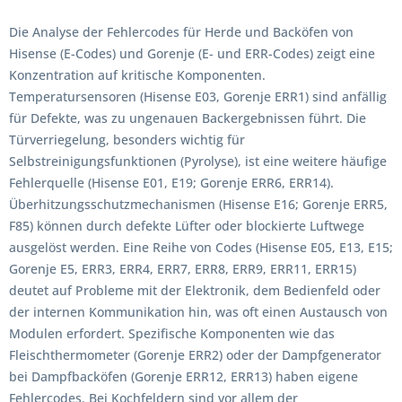
Die Analyse der Fehlercodes für Herde und Backöfen von
Hisense (E-Codes) und Gorenje (E- und ERR-Codes) zeigt eine
Konzentration auf kritische Komponenten.
Temperatursensoren (Hisense E03, Gorenje ERR1) sind anfällig
für Defekte, was zu ungenauen Backergebnissen führt. Die
Türverriegelung, besonders wichtig für
Selbstreinigungsfunktionen (Pyrolyse), ist eine weitere häufige
Fehlerquelle (Hisense E01, E19; Gorenje ERR6, ERR14).
Überhitzungsschutzmechanismen (Hisense E16; Gorenje ERR5,
F85) können durch defekte Lüfter oder blockierte Luftwege
ausgelöst werden. Eine Reihe von Codes (Hisense E05, E13, E15;
Gorenje E5, ERR3, ERR4, ERR7, ERR8, ERR9, ERR11, ERR15)
deutet auf Probleme mit der Elektronik, dem Bedienfeld oder
der internen Kommunikation hin, was oft einen Austausch von
Modulen erfordert. Spezifische Komponenten wie das
Fleischthermometer (Gorenje ERR2) oder der Dampfgenerator
bei Dampfbacköfen (Gorenje ERR12, ERR13) haben eigene
Fehlercodes. Bei Kochfeldern sind vor allem der