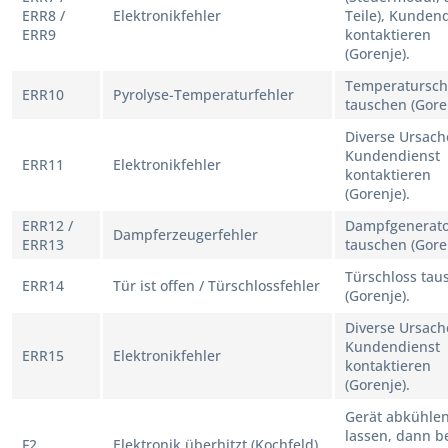
ERR8 /
Elektronikfehler
Teile), Kunden
ERR9
kontaktieren
(Gorenje).
Temperatursch
ERR10
Pyrolyse-Temperaturfehler
tauschen (Gore
Diverse Ursach
Kundendienst
ERR11
Elektronikfehler
kontaktieren
(Gorenje).
ERR12 /
Dampfgenerat
Dampferzeugerfehler
ERR13
tauschen (Gore
Türschloss tau
ERR14
Tür ist offen / Türschlossfehler
(Gorenje).
Diverse Ursach
Kundendienst
ERR15
Elektronikfehler
kontaktieren
(Gorenje).
Gerät abkühle
lassen, dann b
F2
Elektronik überhitzt (Kochfeld)