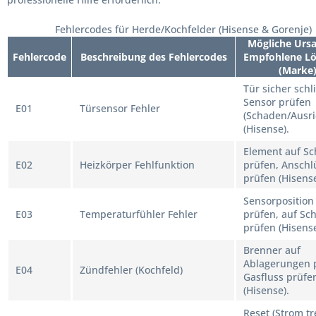
Fehlercodes für Herde/Kochfelder (Hisense & Gorenje)
Mögliche Ursa
Fehlercode
Beschreibung des Fehlercodes
Empfohlene L
(Marke
Tür sicher schl
Sensor prüfen
E01
Türsensor Fehler
(Schaden/Ausri
(Hisense).
Element auf S
E02
Heizkörper Fehlfunktion
prüfen, Anschl
prüfen (Hisense
Sensorposition
E03
Temperaturfühler Fehler
prüfen, auf Sc
prüfen (Hisense
Brenner auf
Ablagerungen 
E04
Zündfehler (Kochfeld)
Gasfluss prüfe
(Hisense).
Reset (Strom tr