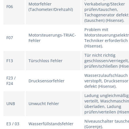
Motorfehler
Verkabelung/Stecker
F06
(Tachometer/Drehzahl)
prüfen/tauschen,
Tachogenerator defekt
(tauschen) (Hisense).
Problem mit
Motorsteuerungs-TRIAC-
Motorsteuerungselektr
F07
Fehler
Techniker erforderlich
(Hisense).
Tür nicht richtig
F13
Türschloss Fehler
geschlossen/verriegelt
prüfen/schließen (Hise
Wasserzulaufschlauch
F23 /
Drucksensorfehler
verstopft, Drucksensor
F24
defekt (Hisense).
Ladung ungleichmäßig
verteilt, Waschmaschi
UNB
Unwucht Fehler
überladen, Ladung
prüfen/verteilen (Hisen
Niveauschalter tausch
E3 / 03
Wasserfüllstandsfehler
(Gorenje).