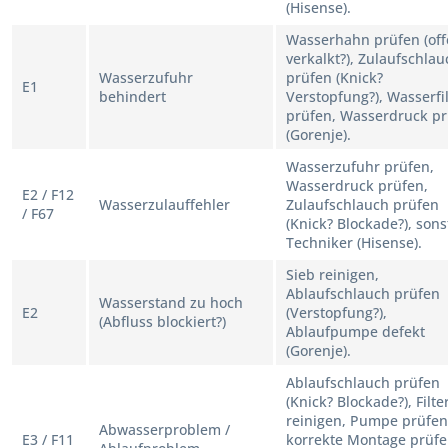
(Hisense).
Wasserhahn prüfen (off
verkalkt?), Zulaufschlau
Wasserzufuhr
prüfen (Knick?
E1
behindert
Verstopfung?), Wasserfil
prüfen, Wasserdruck p
(Gorenje).
Wasserzufuhr prüfen,
Wasserdruck prüfen,
E2 / F12
Wasserzulauffehler
Zulaufschlauch prüfen
/ F67
(Knick? Blockade?), sons
Techniker (Hisense).
Sieb reinigen,
Ablaufschlauch prüfen
Wasserstand zu hoch
E2
(Verstopfung?),
(Abfluss blockiert?)
Ablaufpumpe defekt
(Gorenje).
Ablaufschlauch prüfen
(Knick? Blockade?), Filte
reinigen, Pumpe prüfen
Abwasserproblem /
E3 / F11
korrekte Montage prüfe