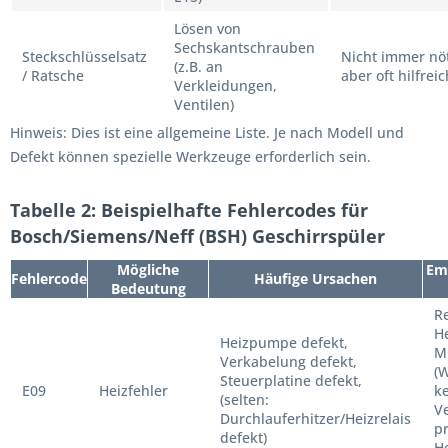
Lösen von
Sechskantschrauben
Steckschlüsselsatz
Nicht immer nöt
(z.B. an
/ Ratsche
aber oft hilfreic
Verkleidungen,
Ventilen)
Hinweis: Dies ist eine allgemeine Liste. Je nach Modell und
Defekt können spezielle Werkzeuge erforderlich sein.
Tabelle 2: Beispielhafte Fehlercodes für
Bosch/Siemens/Neff (BSH) Geschirrspüler
Mögliche
Emp
Fehlercode
Häufige Ursachen
Bedeutung
R
H
Heizpumpe defekt,
M
Verkabelung defekt,
(
Steuerplatine defekt,
E09
Heizfehler
ke
(selten:
V
Durchlauferhitzer/Heizrelais
pr
defekt)
H