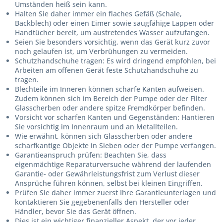
Umständen heiß sein kann.
Halten Sie daher immer ein flaches Gefäß (Schale,
Backblech) oder einen Eimer sowie saugfähige Lappen oder
Handtücher bereit, um austretendes Wasser aufzufangen.
Seien Sie besonders vorsichtig, wenn das Gerät kurz zuvor
noch gelaufen ist, um Verbrühungen zu vermeiden.
Schutzhandschuhe tragen:
Es wird dringend empfohlen, bei
Arbeiten am offenen Gerät feste Schutzhandschuhe zu
tragen.
Blechteile im Inneren können scharfe Kanten aufweisen.
Zudem können sich im Bereich der Pumpe oder der Filter
Glasscherben oder andere spitze Fremdkörper befinden.
Vorsicht vor scharfen Kanten und Gegenständen:
Hantieren
Sie vorsichtig im Innenraum und an Metallteilen.
Wie erwähnt, können sich Glasscherben oder andere
scharfkantige Objekte in Sieben oder der Pumpe verfangen.
Garantieanspruch prüfen:
Beachten Sie, dass
eigenmächtige Reparaturversuche während der laufenden
Garantie- oder Gewährleistungsfrist zum Verlust dieser
Ansprüche führen können, selbst bei kleinen Eingriffen.
Prüfen Sie daher immer zuerst Ihre Garantieunterlagen und
kontaktieren Sie gegebenenfalls den Hersteller oder
Händler, bevor Sie das Gerät öffnen.
Dies ist ein wichtiger finanzieller Aspekt, der vor jeder