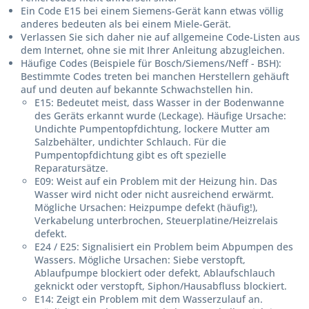
Ein Code E15 bei einem Siemens-Gerät kann etwas völlig
anderes bedeuten als bei einem Miele-Gerät.
Verlassen Sie sich daher nie auf allgemeine Code-Listen aus
dem Internet, ohne sie mit Ihrer Anleitung abzugleichen.
Häufige Codes (Beispiele für Bosch/Siemens/Neff - BSH):
Bestimmte Codes treten bei manchen Herstellern gehäuft
auf und deuten auf bekannte Schwachstellen hin.
E15:
Bedeutet meist, dass Wasser in der Bodenwanne
des Geräts erkannt wurde (Leckage). Häufige Ursache:
Undichte Pumpentopfdichtung, lockere Mutter am
Salzbehälter, undichter Schlauch. Für die
Pumpentopfdichtung gibt es oft spezielle
Reparatursätze.
E09:
Weist auf ein Problem mit der Heizung hin. Das
Wasser wird nicht oder nicht ausreichend erwärmt.
Mögliche Ursachen: Heizpumpe defekt (häufig!),
Verkabelung unterbrochen, Steuerplatine/Heizrelais
defekt.
E24 / E25:
Signalisiert ein Problem beim Abpumpen des
Wassers. Mögliche Ursachen: Siebe verstopft,
Ablaufpumpe blockiert oder defekt, Ablaufschlauch
geknickt oder verstopft, Siphon/Hausabfluss blockiert.
E14:
Zeigt ein Problem mit dem Wasserzulauf an.