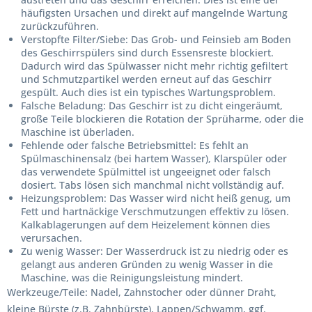
häufigsten Ursachen und direkt auf mangelnde Wartung
zurückzuführen.
Verstopfte Filter/Siebe:
Das Grob- und Feinsieb am Boden
des Geschirrspülers sind durch Essensreste blockiert.
Dadurch wird das Spülwasser nicht mehr richtig gefiltert
und Schmutzpartikel werden erneut auf das Geschirr
gespült. Auch dies ist ein typisches Wartungsproblem.
Falsche Beladung:
Das Geschirr ist zu dicht eingeräumt,
große Teile blockieren die Rotation der Sprüharme, oder die
Maschine ist überladen.
Fehlende oder falsche Betriebsmittel:
Es fehlt an
Spülmaschinensalz (bei hartem Wasser), Klarspüler oder
das verwendete Spülmittel ist ungeeignet oder falsch
dosiert. Tabs lösen sich manchmal nicht vollständig auf.
Heizungsproblem:
Das Wasser wird nicht heiß genug, um
Fett und hartnäckige Verschmutzungen effektiv zu lösen.
Kalkablagerungen auf dem Heizelement können dies
verursachen.
Zu wenig Wasser:
Der Wasserdruck ist zu niedrig oder es
gelangt aus anderen Gründen zu wenig Wasser in die
Maschine, was die Reinigungsleistung mindert.
Werkzeuge/Teile:
Nadel, Zahnstocher oder dünner Draht,
kleine Bürste (z.B. Zahnbürste), Lappen/Schwamm, ggf.