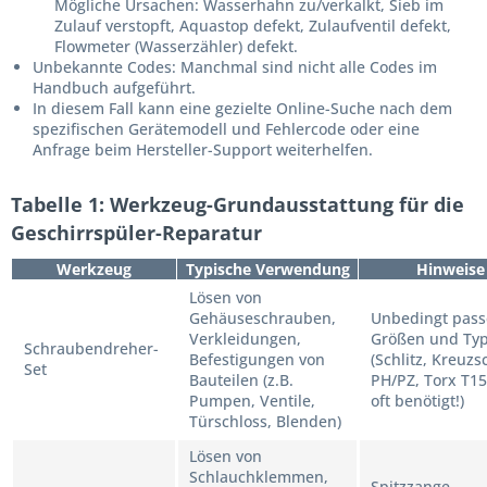
Mögliche Ursachen: Wasserhahn zu/verkalkt, Sieb im
Zulauf verstopft, Aquastop defekt, Zulaufventil defekt,
Flowmeter (Wasserzähler) defekt.
Unbekannte Codes:
Manchmal sind nicht alle Codes im
Handbuch aufgeführt.
In diesem Fall kann eine gezielte Online-Suche nach dem
spezifischen Gerätemodell und Fehlercode oder eine
Anfrage beim Hersteller-Support weiterhelfen.
Tabelle 1: Werkzeug-Grundausstattung für die
Geschirrspüler-Reparatur
Werkzeug
Typische Verwendung
Hinweise
Lösen von
Gehäuseschrauben,
Unbedingt pas
Verkleidungen,
Größen und Ty
Schraubendreher-
Befestigungen von
(Schlitz, Kreuzsc
Set
Bauteilen (z.B.
PH/PZ,
Torx
T15
Pumpen, Ventile,
oft benötigt!)
Türschloss, Blenden)
Lösen von
Schlauchklemmen,
Spitzzange,