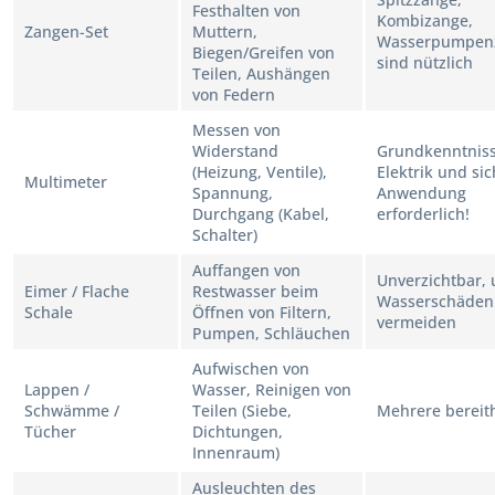
Festhalten von
Kombizange,
Zangen-Set
Muttern,
Wasserpumpen
Biegen/Greifen von
sind nützlich
Teilen, Aushängen
von Federn
Messen von
Widerstand
Grundkenntniss
(Heizung, Ventile),
Elektrik und si
Multimeter
Spannung,
Anwendung
Durchgang (Kabel,
erforderlich!
Schalter)
Auffangen von
Unverzichtbar,
Eimer / Flache
Restwasser beim
Wasserschäden
Schale
Öffnen von Filtern,
vermeiden
Pumpen, Schläuchen
Aufwischen von
Lappen /
Wasser, Reinigen von
Schwämme /
Teilen (Siebe,
Mehrere bereit
Tücher
Dichtungen,
Innenraum)
Ausleuchten des