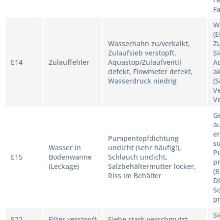
F
W
(E
Wasserhahn zu/verkalkt,
Z
Zulaufsieb verstopft,
Si
E14
Zulauffehler
Aquastop/Zulaufventil
A
defekt, Flowmeter defekt,
a
Wasserdruck niedrig
(
Ve
V
G
a
en
Pumpentopfdichtung
s
Wasser in
undicht (sehr häufig!),
P
E15
Bodenwanne
Schlauch undicht,
p
(Leckage)
Salzbehältermutter locker,
(
Riss im Behälter
DI
S
p
Si
E22
Filter verstopft
Siebe stark verschmutzt