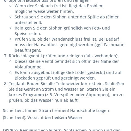
Siphon/Hausabfluss prüfen und reinigen:
Wenn der Schlauch frei ist, liegt das Problem
möglicherweise weiter hinten.
Schrauben Sie den Siphon unter der Spüle ab (Eimer
unterstellen!).
Reinigen Sie den Siphon gründlich von Fett- und
Speiseresten.
Prüfen Sie, ob der Wandanschluss frei ist. Bei Bedarf
muss der Hausabfluss gereinigt werden (ggf. Fachmann
beauftragen).
Rückschlagventil prüfen und reinigen (falls vorhanden):
Dieses kleine Ventil befindet sich oft in der Nähe der
Ablaufpumpe.
Es kann ausgebaut (oft geklickt oder gesteckt) und auf
Blockaden geprüft und gereinigt werden.
Testlauf:
Bauen Sie alle Teile wieder korrekt ein. Schließen
Sie das Gerät an Strom und Wasser an. Starten Sie ein
kurzes Programm (z.B. Vorspülen oder Abpumpen), um zu
prüfen, ob das Wasser nun abläuft.
Sicherheit:
Immer Strom trennen! Handschuhe tragen
(Scherben!). Vorsicht bei heißem Wasser.
DIY/Pro:
Reinigung von Filtern, Schläuchen, Siphon und das