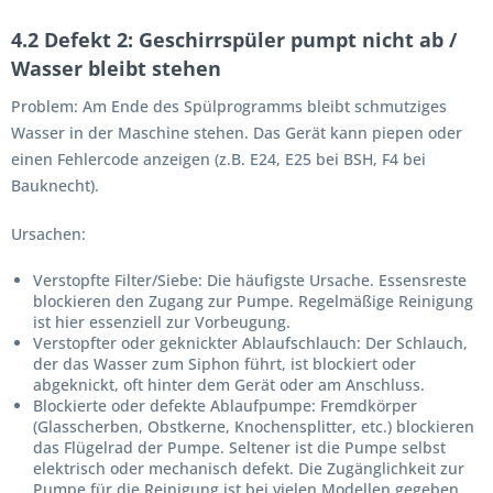
4.2 Defekt 2: Geschirrspüler pumpt nicht ab /
Wasser bleibt stehen
Problem:
Am Ende des Spülprogramms bleibt schmutziges
Wasser in der Maschine stehen. Das Gerät kann piepen oder
einen Fehlercode anzeigen (z.B. E24, E25 bei BSH, F4 bei
Bauknecht).
Ursachen:
Verstopfte Filter/Siebe:
Die häufigste Ursache. Essensreste
blockieren den Zugang zur Pumpe. Regelmäßige Reinigung
ist hier essenziell zur Vorbeugung.
Verstopfter oder geknickter Ablaufschlauch:
Der Schlauch,
der das Wasser zum Siphon führt, ist blockiert oder
abgeknickt, oft hinter dem Gerät oder am Anschluss.
Blockierte oder defekte Ablaufpumpe:
Fremdkörper
(Glasscherben, Obstkerne, Knochensplitter, etc.) blockieren
das Flügelrad der Pumpe. Seltener ist die Pumpe selbst
elektrisch oder mechanisch defekt. Die Zugänglichkeit zur
Pumpe für die Reinigung ist bei vielen Modellen gegeben,