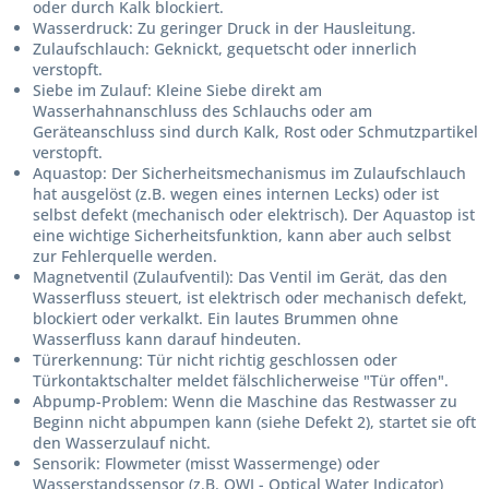
oder durch Kalk blockiert.
Wasserdruck:
Zu geringer Druck in der Hausleitung.
Zulaufschlauch:
Geknickt, gequetscht oder innerlich
verstopft.
Siebe im Zulauf:
Kleine Siebe direkt am
Wasserhahnanschluss des Schlauchs oder am
Geräteanschluss sind durch Kalk, Rost oder Schmutzpartikel
verstopft.
Aquastop:
Der Sicherheitsmechanismus im Zulaufschlauch
hat ausgelöst (z.B. wegen eines internen Lecks) oder ist
selbst defekt (mechanisch oder elektrisch). Der Aquastop ist
eine wichtige Sicherheitsfunktion, kann aber auch selbst
zur Fehlerquelle werden.
Magnetventil (Zulaufventil):
Das Ventil im Gerät, das den
Wasserfluss steuert, ist elektrisch oder mechanisch defekt,
blockiert oder verkalkt. Ein lautes Brummen ohne
Wasserfluss kann darauf hindeuten.
Türerkennung:
Tür nicht richtig geschlossen oder
Türkontaktschalter meldet fälschlicherweise "Tür offen".
Abpump-Problem:
Wenn die Maschine das Restwasser zu
Beginn nicht abpumpen kann (siehe Defekt 2), startet sie oft
den Wasserzulauf nicht.
Sensorik:
Flowmeter (misst Wassermenge) oder
Wasserstandssensor (z.B. OWI - Optical Water Indicator)