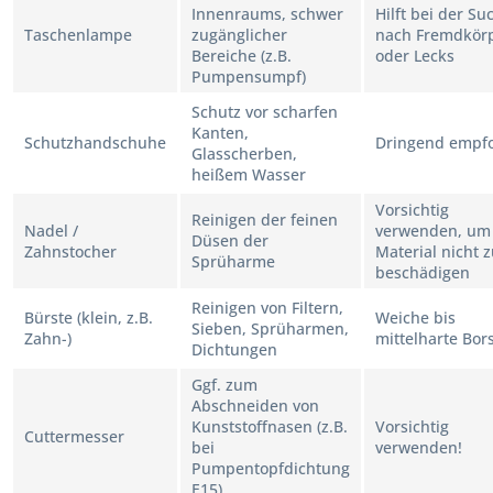
Innenraums, schwer
Hilft bei der Su
Taschenlampe
zugänglicher
nach Fremdkör
Bereiche (z.B.
oder Lecks
Pumpensumpf)
Schutz vor scharfen
Kanten,
Schutzhandschuhe
Dringend empfo
Glasscherben,
heißem Wasser
Vorsichtig
Reinigen der feinen
Nadel /
verwenden, um
Düsen der
Zahnstocher
Material nicht 
Sprüharme
beschädigen
Reinigen von Filtern,
Bürste (klein, z.B.
Weiche bis
Sieben, Sprüharmen,
Zahn-)
mittelharte Bor
Dichtungen
Ggf. zum
Abschneiden von
Kunststoffnasen (z.B.
Vorsichtig
Cuttermesser
bei
verwenden!
Pumpentopfdichtung
E15)