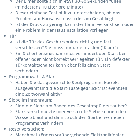
Der Eimer sollte sich in etwa 30-60 Sekunden füllen
(mindestens 10 Liter pro Minute).
Dieser einfache Test hilft zu unterscheiden, ob das
Problem am Hausanschluss oder am Gerät liegt.
Ist der Druck zu gering, kann der Hahn verkalkt sein oder
ein Problem in der Hausinstallation vorliegen.
Tür:
Ist die Tür des Geschirrspülers richtig und fest
verschlossen? Sie muss hörbar einrasten ("Klack").
Ein Sicherheitsmechanismus verhindert den Start bei
offener oder nicht korrekt verriegelter Tür. Ein defekter
Türkontaktschalter kann ebenfalls einen Start
verhindern.
Programmwahl & Start:
Haben Sie das gewünschte Spülprogramm korrekt
ausgewählt und die Start-Taste gedrückt? Ist eventuell
eine Zeitvorwahl aktiv?
Siebe im Innenraum:
Sind die Siebe am Boden des Geschirrspülers sauber?
Stark verschmutzte oder verstopfte Siebe können den
Wasserablauf und damit auch den Start eines neuen
Programms verhindern.
Reset versuchen:
Manchmal können vorübergehende Elektronikfehler