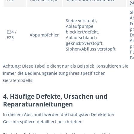
(s
Si
A
Siebe verstopft,
F
Ablaufpumpe
pr
E24 /
blockiert/defekt,
Abpumpfehler
De
E25
Ablaufschlauch
A
geknickt/verstopft,
pr
Siphon/Abfluss verstopft
P
F
Achtung: Diese Tabelle dient nur als Beispiel! Konsultieren Sie
immer die Bedienungsanleitung Ihres spezifischen
Gerätemodells.
4. Häufige Defekte, Ursachen und
Reparaturanleitungen
In diesem Abschnitt werden die häufigsten Defekte bei
Geschirrspülern detailliert beschrieben.