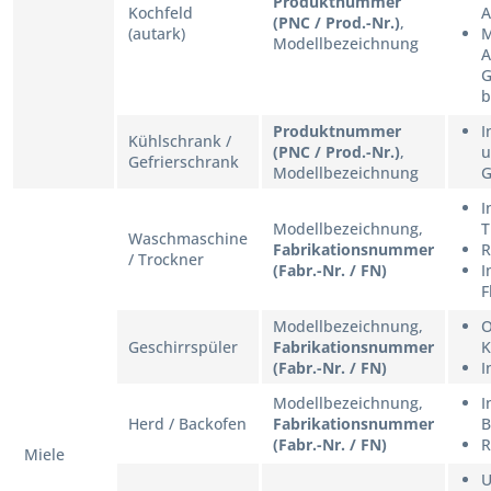
Produktnummer
Kochfeld
A
(PNC / Prod.-Nr.)
,
(autark)
M
Modellbezeichnung
A
G
b
Produktnummer
I
Kühlschrank /
(PNC / Prod.-Nr.)
,
u
Gefrierschrank
Modellbezeichnung
G
I
Modellbezeichnung,
T
Waschmaschine
Fabrikationsnummer
R
/ Trockner
(Fabr.-Nr. / FN)
I
F
Modellbezeichnung,
O
Geschirrspüler
Fabrikationsnummer
K
(Fabr.-Nr. / FN)
I
Modellbezeichnung,
I
Herd / Backofen
Fabrikationsnummer
B
(Fabr.-Nr. / FN)
R
Miele
U