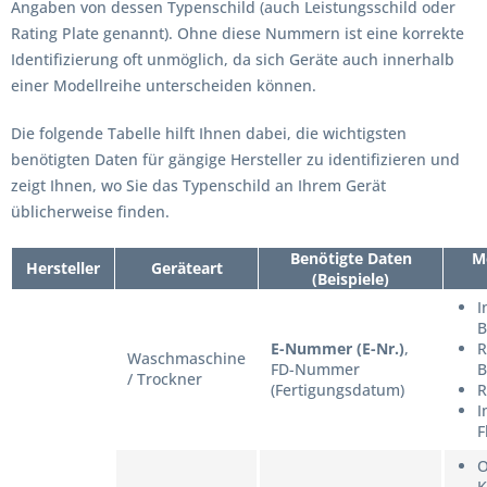
Angaben von dessen Typenschild (auch Leistungsschild oder
Rating Plate genannt). Ohne diese Nummern ist eine korrekte
Identifizierung oft unmöglich, da sich Geräte auch innerhalb
einer Modellreihe unterscheiden können.
Die folgende Tabelle hilft Ihnen dabei, die wichtigsten
benötigten Daten für gängige Hersteller zu identifizieren und
zeigt Ihnen, wo Sie das Typenschild an Ihrem Gerät
üblicherweise finden.
Benötigte Daten
M
Hersteller
Geräteart
(Beispiele)
I
B
E-Nummer (E-Nr.)
,
R
Waschmaschine
FD-Nummer
B
/ Trockner
(Fertigungsdatum)
R
I
F
O
K