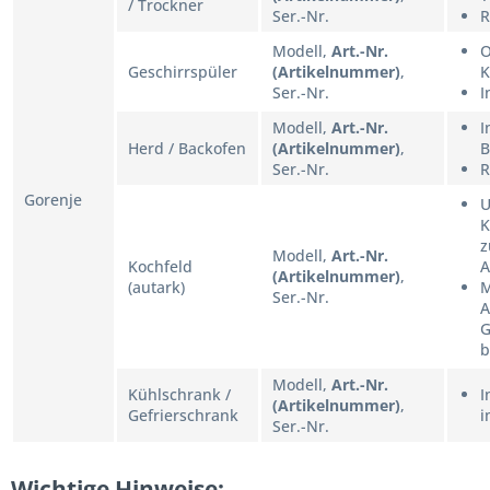
/ Trockner
Ser.-Nr.
R
Modell,
Art.-Nr.
O
Geschirrspüler
(Artikelnummer)
,
K
Ser.-Nr.
I
Modell,
Art.-Nr.
I
Herd / Backofen
(Artikelnummer)
,
B
Ser.-Nr.
R
Gorenje
U
K
z
Modell,
Art.-Nr.
Kochfeld
A
(Artikelnummer)
,
(autark)
M
Ser.-Nr.
A
G
b
Modell,
Art.-Nr.
Kühlschrank /
I
(Artikelnummer)
,
Gefrierschrank
i
Ser.-Nr.
Wichtige Hinweise: