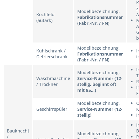
K
z
Modellbezeichnung,
Kochfeld
A
Fabrikationsnummer
(autark)
M
(Fabr.-Nr. / FN)
A
G
b
Modellbezeichnung,
Kühlschrank /
I
Fabrikationsnummer
Gefrierschrank
i
(Fabr.-Nr. / FN)
I
Modellbezeichnung,
T
Waschmaschine
Service-Nummer (12-
R
/ Trockner
stellig, beginnt oft
I
mit 85...)
F
Modellbezeichnung,
O
Geschirrspüler
Service-Nummer (12-
K
stellig)
I
I
Bauknecht
B
Modellbezeichnung,
/
R