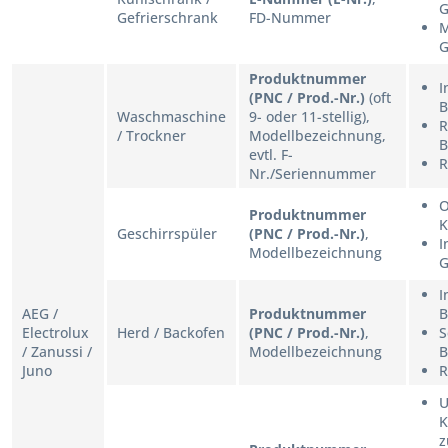
G
Gefrierschrank
FD-Nummer
M
G
Produktnummer
I
(PNC / Prod.-Nr.)
(oft
B
Waschmaschine
9- oder 11-stellig),
R
/ Trockner
Modellbezeichnung,
B
evtl. F-
R
Nr./Seriennummer
O
Produktnummer
K
Geschirrspüler
(PNC / Prod.-Nr.)
,
I
Modellbezeichnung
G
I
AEG /
Produktnummer
B
Electrolux
Herd / Backofen
(PNC / Prod.-Nr.)
,
S
/ Zanussi /
Modellbezeichnung
B
Juno
R
U
K
z