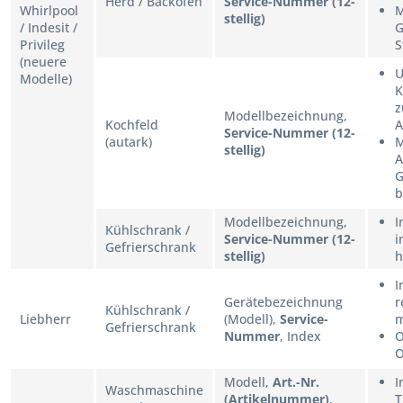
Herd / Backofen
Service-Nummer (12-
Whirlpool
M
stellig)
/ Indesit /
G
Privileg
S
(neuere
U
Modelle)
K
z
Modellbezeichnung,
Kochfeld
A
Service-Nummer (12-
(autark)
M
stellig)
A
G
b
Modellbezeichnung,
I
Kühlschrank /
Service-Nummer (12-
i
Gefrierschrank
stellig)
h
I
Gerätebezeichnung
r
Kühlschrank /
Liebherr
(Modell),
Service-
m
Gefrierschrank
Nummer
, Index
O
O
Modell,
Art.-Nr.
I
Waschmaschine
(Artikelnummer)
,
T