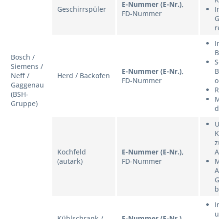
E-Nummer (E-Nr.)
,
Geschirrspüler
I
FD-Nummer
G
r
I
B
Bosch /
S
Siemens /
E-Nummer (E-Nr.)
,
B
Neff /
Herd / Backofen
FD-Nummer
o
Gaggenau
R
(BSH-
M
Gruppe)
d
U
K
z
Kochfeld
E-Nummer (E-Nr.)
,
A
(autark)
FD-Nummer
M
A
G
b
I
u
Kühlschrank /
E-Nummer (E-Nr.)
,