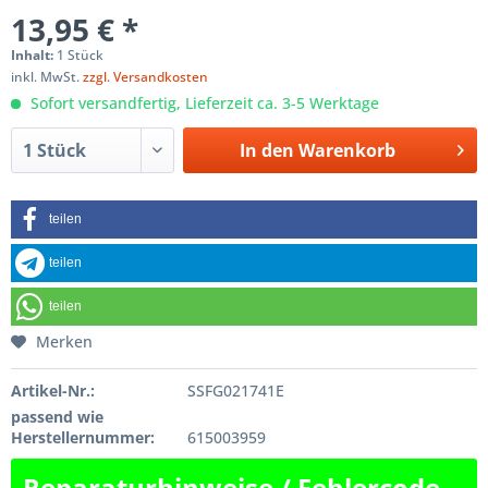
13,95 € *
Inhalt:
1 Stück
inkl. MwSt.
zzgl. Versandkosten
Sofort versandfertig, Lieferzeit ca. 3-5 Werktage
In den
Warenkorb
teilen
teilen
teilen
Merken
Artikel-Nr.:
SSFG021741E
passend wie
Herstellernummer:
615003959
Reparaturhinweise / Fehlercode-