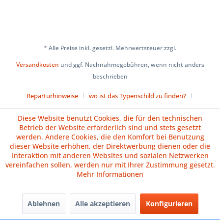
* Alle Preise inkl. gesetzl. Mehrwertsteuer zzgl.
Versandkosten
und ggf. Nachnahmegebühren, wenn nicht anders
beschrieben
Reparturhinweise
wo ist das Typenschild zu finden?
Über uns
Cookie-Einstellungen
Diese Website benutzt Cookies, die für den technischen
Betrieb der Website erforderlich sind und stets gesetzt
Versand und Zahlungsbedingungen
Impressum
AGB
werden. Andere Cookies, die den Komfort bei Benutzung
dieser Website erhöhen, der Direktwerbung dienen oder die
Widerrufsrecht
Datenschutz
Batteriehinweise
Interaktion mit anderen Websites und sozialen Netzwerken
vereinfachen sollen, werden nur mit Ihrer Zustimmung gesetzt.
Vertrag widerrufen
Mehr Informationen
Ablehnen
Alle akzeptieren
Konfigurieren