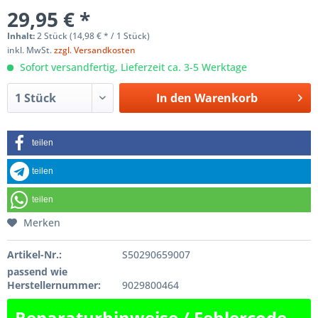
29,95 € *
Inhalt:
2 Stück (14,98 € * / 1 Stück)
inkl. MwSt.
zzgl. Versandkosten
Sofort versandfertig, Lieferzeit ca. 3-5 Werktage
In den
Warenkorb
teilen
teilen
teilen
Merken
Artikel-Nr.:
S50290659007
passend wie
Herstellernummer:
9029800464
Reparaturhinweise / Fehlercode-