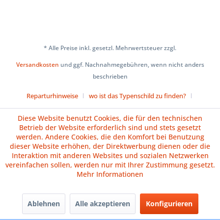
* Alle Preise inkl. gesetzl. Mehrwertsteuer zzgl.
Versandkosten
und ggf. Nachnahmegebühren, wenn nicht anders
beschrieben
Reparturhinweise
wo ist das Typenschild zu finden?
Über uns
Cookie-Einstellungen
Diese Website benutzt Cookies, die für den technischen
Betrieb der Website erforderlich sind und stets gesetzt
Versand und Zahlungsbedingungen
Impressum
AGB
werden. Andere Cookies, die den Komfort bei Benutzung
dieser Website erhöhen, der Direktwerbung dienen oder die
Widerrufsrecht
Datenschutz
Batteriehinweise
Interaktion mit anderen Websites und sozialen Netzwerken
vereinfachen sollen, werden nur mit Ihrer Zustimmung gesetzt.
Vertrag widerrufen
Mehr Informationen
Ablehnen
Alle akzeptieren
Konfigurieren