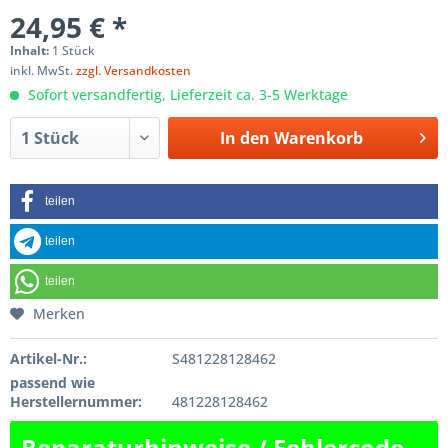
24,95 € *
Inhalt:
1 Stück
inkl. MwSt.
zzgl. Versandkosten
Sofort versandfertig, Lieferzeit ca. 3-5 Werktage
In den
Warenkorb
teilen
teilen
teilen
Merken
Artikel-Nr.:
S481228128462
passend wie
Herstellernummer:
481228128462
Reparaturhinweise / Fehlercode-