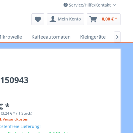
Service/Hilfe/Kontakt
Mein Konto
0,00 € *
ikrowelle
Kaffeeautomaten
Kleingeräte
Staubs

0150943
€ *
 (3,24 € * / 1 Stück)
l. Versandkosten
stenfreie Lieferung!