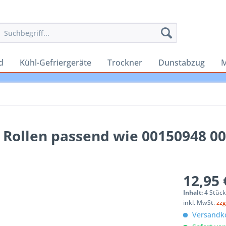
d
Kühl-Gefriergeräte
Trockner
Dunstabzug
M
. Rollen passend wie 00150948 0
12,95 
Inhalt:
4 Stück
inkl. MwSt.
zzg
Versandko