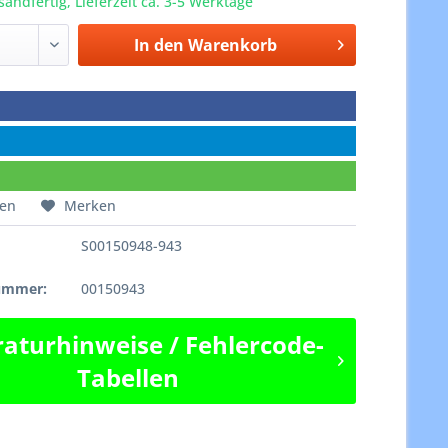
sandfertig, Lieferzeit ca. 3-5 Werktage
In den
Warenkorb
hen
Merken
S00150948-943
e
nummer:
00150943
aturhinweise / Fehlercode-
Tabellen