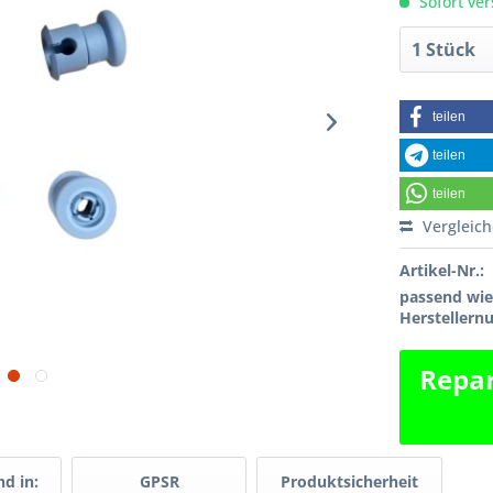
Sofort ver
teilen
teilen
teilen
Vergleic
Artikel-Nr.:
passend wi
Hersteller
Repar
d in:
GPSR
Produktsicherheit