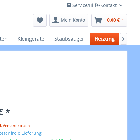
Service/Hilfe/Kontakt
Mein Konto
0,00 € *
ten
Kleingeräte
Staubsauger
Heizung
Werkze

€ *
k
l. Versandkosten
stenfreie Lieferung!