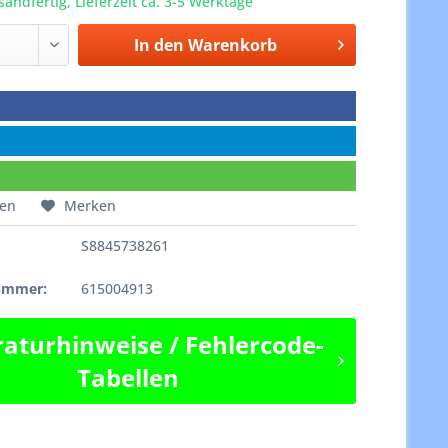
sandfertig, Lieferzeit ca. 3-5 Werktage
In den
Warenkorb
hen
Merken
S8845738261
e
nummer:
615004913
aturhinweise / Fehlercode-
Tabellen