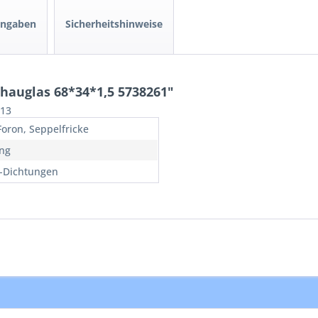
angaben
Sicherheitshinweise
hauglas 68*34*1,5 5738261"
913
Foron, Seppelfricke
ng
r-Dichtungen