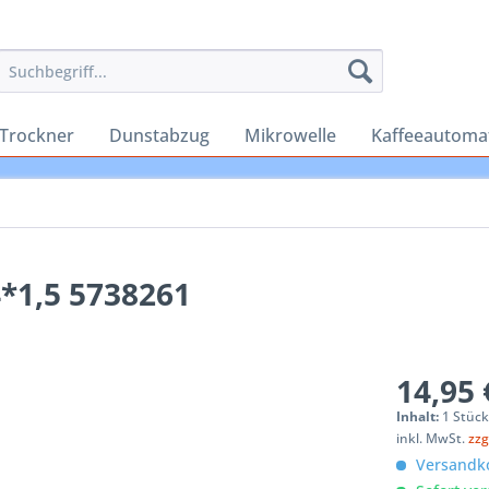
Trockner
Dunstabzug
Mikrowelle
Kaffeeautoma
*1,5 5738261
14,95 
Inhalt:
1 Stüc
inkl. MwSt.
zzg
Versandko