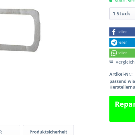
Sofort ver
teilen
teilen
teilen
Vergleic
Artikel-Nr.:
passend wi
Hersteller
Repar
R
Produktsicherheit