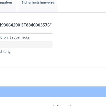
angaben
Sicherheitshinweise
493064200 ET8846903575"
Foron, Seppelfricke
chtung