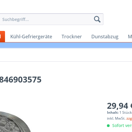
d
Kühl-Gefriergeräte
Trockner
Dunstabzug
M
8846903575
29,94 
Inhalt:
1 Stüc
inkl. MwSt.
zzg
Sofort ver