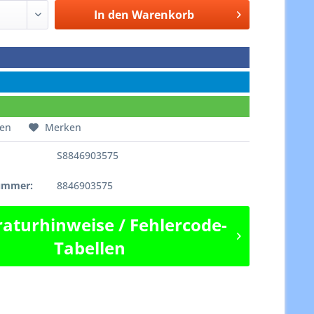
In den
Warenkorb
hen
Merken
S8846903575
e
nummer:
8846903575
aturhinweise / Fehlercode-
Tabellen