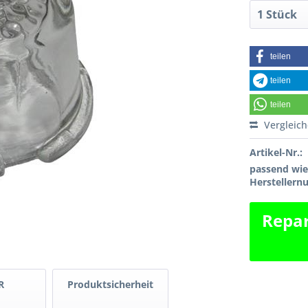
teilen
teilen
teilen
Vergleic
Artikel-Nr.:
passend wi
Hersteller
Repar
R
Produktsicherheit