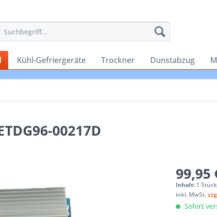
d
Kühl-Gefriergeräte
Trockner
Dunstabzug
M
 ETDG96-00217D
99,95 
Inhalt:
1 Stüc
inkl. MwSt.
zzg
Sofort ver