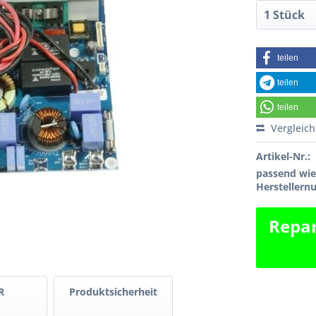
teilen
teilen
teilen
Vergleic
Artikel-Nr.:
passend wi
Hersteller
Repar
R
Produktsicherheit