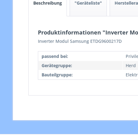
Beschreibung
"Geräteliste"
Hersteller
Produktinformationen "Inverter M
Inverter Modul Samsung ETDG9600217D
passend bei:
Privi
Gerätegruppe:
Herd
Bauteilgruppe:
Elekt