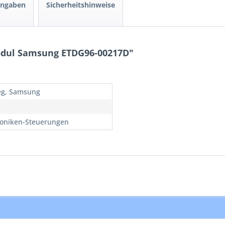
angaben
Sicherheitshinweise
odul Samsung ETDG96-00217D"
leg, Samsung
roniken-Steuerungen