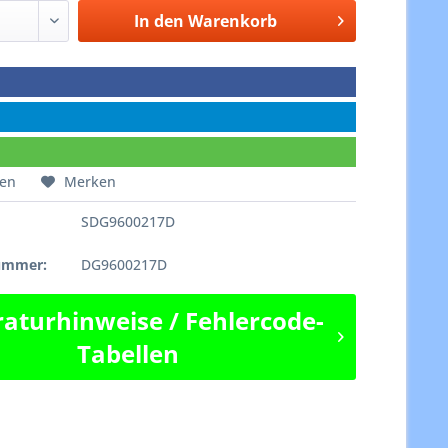
In den
Warenkorb
hen
Merken
SDG9600217D
e
nummer:
DG9600217D
aturhinweise / Fehlercode-
Tabellen