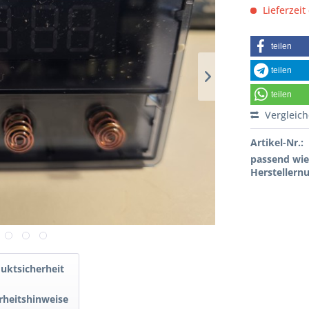
Lieferzeit
teilen
teilen
teilen
Vergleic
Artikel-Nr.:
passend wi
Hersteller
uktsicherheit
rheitshinweise