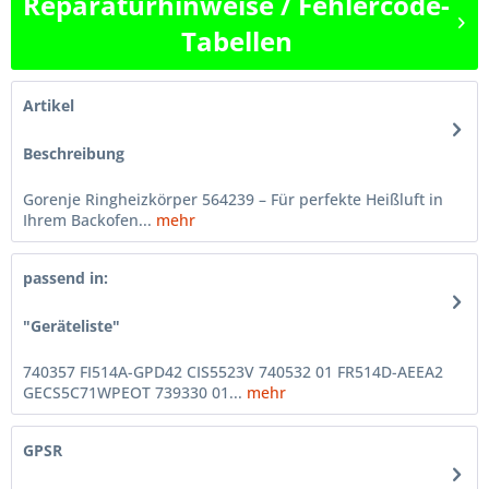
Reparaturhinweise / Fehlercode-
Tabellen
Artikel
Beschreibung
Gorenje Ringheizkörper 564239 – Für perfekte Heißluft in
Ihrem Backofen...
mehr
passend in:
"Geräteliste"
740357 FI514A-GPD42 CIS5523V 740532 01 FR514D-AEEA2
GECS5C71WPEOT 739330 01...
mehr
GPSR