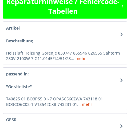
Reparaturhinweise / Fehlercode-
Tabellen
Artikel
Beschreibung
Heissluft Heizung Gorenje 839747 865946 826555 Sahterm
230V 2100W 7 G11.0145/14/51/23...
mehr
passend in:
"Geräteliste"
740825 01 BO3PS5I01-7 OPASC560ZWA 743118 01
BO3CO6C02-1 VTS542CXB 743231 01...
mehr
GPSR