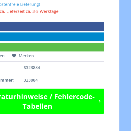
stenfreie Lieferung!
 ca. Lieferzeit ca. 3-5 Werktage
hen
Merken
S323884
e
nummer:
323884
aturhinweise / Fehlercode-
Tabellen