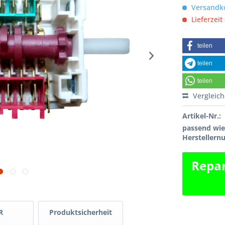
Versandko
Lieferzeit
teilen
teilen
teilen
Vergleic
Artikel-Nr.:
passend wi
Hersteller
Repar
R
Produktsicherheit