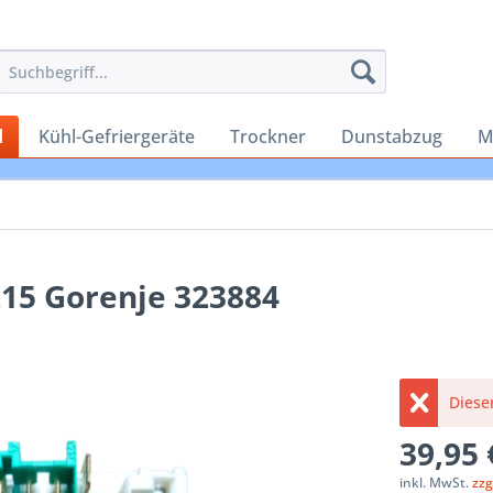
d
Kühl-Gefriergeräte
Trockner
Dunstabzug
M
215 Gorenje 323884
Dieser
39,95 
inkl. MwSt.
zzg