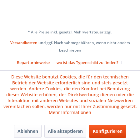
* Alle Preise inkl. gesetzl. Mehrwertsteuer zzgl.
Versandkosten
und ggf. Nachnahmegebühren, wenn nicht anders
beschrieben
Reparturhinweise
wo ist das Typenschild zu finden?
Über uns
Cookie-Einstellungen
Diese Website benutzt Cookies, die für den technischen
Betrieb der Website erforderlich sind und stets gesetzt
Versand und Zahlungsbedingungen
Impressum
AGB
werden. Andere Cookies, die den Komfort bei Benutzung
dieser Website erhöhen, der Direktwerbung dienen oder die
Widerrufsrecht
Datenschutz
Batteriehinweise
Interaktion mit anderen Websites und sozialen Netzwerken
vereinfachen sollen, werden nur mit Ihrer Zustimmung gesetzt.
Vertrag widerrufen
Mehr Informationen
Ablehnen
Alle akzeptieren
Konfigurieren