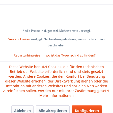
* Alle Preise inkl. gesetzl. Mehrwertsteuer zzgl.
Versandkosten
und ggf. Nachnahmegebühren, wenn nicht anders
beschrieben
Reparturhinweise
wo ist das Typenschild zu finden?
Über uns
Cookie-Einstellungen
Diese Website benutzt Cookies, die für den technischen
Betrieb der Website erforderlich sind und stets gesetzt
Versand und Zahlungsbedingungen
Impressum
AGB
werden. Andere Cookies, die den Komfort bei Benutzung
dieser Website erhöhen, der Direktwerbung dienen oder die
Widerrufsrecht
Datenschutz
Batteriehinweise
Interaktion mit anderen Websites und sozialen Netzwerken
vereinfachen sollen, werden nur mit Ihrer Zustimmung gesetzt.
Vertrag widerrufen
Mehr Informationen
Ablehnen
Alle akzeptieren
Konfigurieren