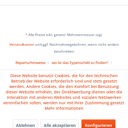
* Alle Preise inkl. gesetzl. Mehrwertsteuer zzgl.
Versandkosten
und ggf. Nachnahmegebühren, wenn nicht anders
beschrieben
Reparturhinweise
wo ist das Typenschild zu finden?
Über uns
Cookie-Einstellungen
Diese Website benutzt Cookies, die für den technischen
Betrieb der Website erforderlich sind und stets gesetzt
Versand und Zahlungsbedingungen
Impressum
AGB
werden. Andere Cookies, die den Komfort bei Benutzung
dieser Website erhöhen, der Direktwerbung dienen oder die
Widerrufsrecht
Datenschutz
Batteriehinweise
Interaktion mit anderen Websites und sozialen Netzwerken
vereinfachen sollen, werden nur mit Ihrer Zustimmung gesetzt.
Vertrag widerrufen
Mehr Informationen
Ablehnen
Alle akzeptieren
Konfigurieren