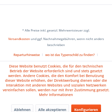
* Alle Preise inkl. gesetzl. Mehrwertsteuer zzgl.
Versandkosten
und ggf. Nachnahmegebühren, wenn nicht anders
beschrieben
Reparturhinweise
wo ist das Typenschild zu finden?
Über uns
Cookie-Einstellungen
Diese Website benutzt Cookies, die für den technischen
Betrieb der Website erforderlich sind und stets gesetzt
Versand und Zahlungsbedingungen
Impressum
AGB
werden. Andere Cookies, die den Komfort bei Benutzung
dieser Website erhöhen, der Direktwerbung dienen oder die
Widerrufsrecht
Datenschutz
Batteriehinweise
Interaktion mit anderen Websites und sozialen Netzwerken
vereinfachen sollen, werden nur mit Ihrer Zustimmung gesetzt.
Vertrag widerrufen
Mehr Informationen
Ablehnen
Alle akzeptieren
Konfigurieren