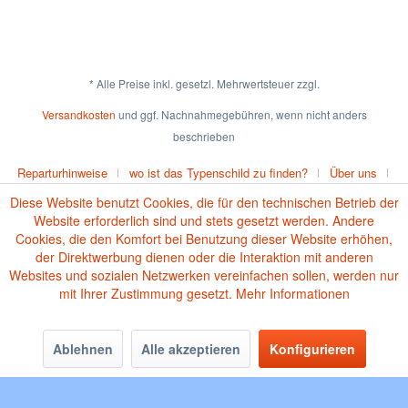
* Alle Preise inkl. gesetzl. Mehrwertsteuer zzgl.
Versandkosten
und ggf. Nachnahmegebühren, wenn nicht anders
beschrieben
Reparturhinweise
wo ist das Typenschild zu finden?
Über uns
Diese Website benutzt Cookies, die für den technischen Betrieb der
Cookie-Einstellungen
Versand und Zahlungsbedingungen
Website erforderlich sind und stets gesetzt werden. Andere
Impressum
AGB
Widerrufsrecht
Datenschutz
Cookies, die den Komfort bei Benutzung dieser Website erhöhen,
der Direktwerbung dienen oder die Interaktion mit anderen
Websites und sozialen Netzwerken vereinfachen sollen, werden nur
Vertrag widerrufen
Batteriehinweise
mit Ihrer Zustimmung gesetzt.
Mehr Informationen
Ablehnen
Alle akzeptieren
Konfigurieren