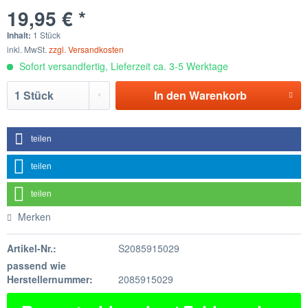
19,95 € *
Inhalt:
1 Stück
inkl. MwSt.
zzgl. Versandkosten
Sofort versandfertig, Lieferzeit ca. 3-5 Werktage
In den
Warenkorb
teilen
teilen
teilen
Merken
Artikel-Nr.:
S2085915029
passend wie
Herstellernummer:
2085915029