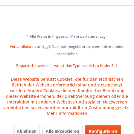
* Alle Preise inkl. gesetzl. Mehrwertsteuer zzgl.
Versandkosten
und ggf. Nachnahmegebühren, wenn nicht anders
beschrieben
Reparturhinweise
wo ist das Typenschild zu finden?
Über uns
Cookie-Einstellungen
Diese Website benutzt Cookies, die für den technischen
Betrieb der Website erforderlich sind und stets gesetzt
Versand und Zahlungsbedingungen
Impressum
AGB
werden. Andere Cookies, die den Komfort bei Benutzung
dieser Website erhöhen, der Direktwerbung dienen oder die
Widerrufsrecht
Datenschutz
Batteriehinweise
Interaktion mit anderen Websites und sozialen Netzwerken
vereinfachen sollen, werden nur mit Ihrer Zustimmung gesetzt.
Vertrag widerrufen
Mehr Informationen
Ablehnen
Alle akzeptieren
Konfigurieren