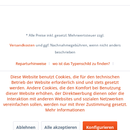
* Alle Preise inkl. gesetzl. Mehrwertsteuer zzgl.
Versandkosten
und ggf. Nachnahmegebühren, wenn nicht anders
beschrieben
Reparturhinweise
wo ist das Typenschild zu finden?
Über uns
Cookie-Einstellungen
Diese Website benutzt Cookies, die für den technischen
Betrieb der Website erforderlich sind und stets gesetzt
Versand und Zahlungsbedingungen
Impressum
AGB
werden. Andere Cookies, die den Komfort bei Benutzung
dieser Website erhöhen, der Direktwerbung dienen oder die
Widerrufsrecht
Datenschutz
Batteriehinweise
Interaktion mit anderen Websites und sozialen Netzwerken
vereinfachen sollen, werden nur mit Ihrer Zustimmung gesetzt.
Vertrag widerrufen
Mehr Informationen
Ablehnen
Alle akzeptieren
Konfigurieren