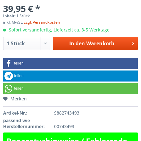
39,95 € *
Inhalt:
1 Stück
inkl. MwSt.
zzgl. Versandkosten
Sofort versandfertig, Lieferzeit ca. 3-5 Werktage
In den
Warenkorb
teilen
teilen
teilen
Merken
Artikel-Nr.:
S882743493
passend wie
Herstellernummer:
00743493
Reparaturhinweise / Fehlercode-