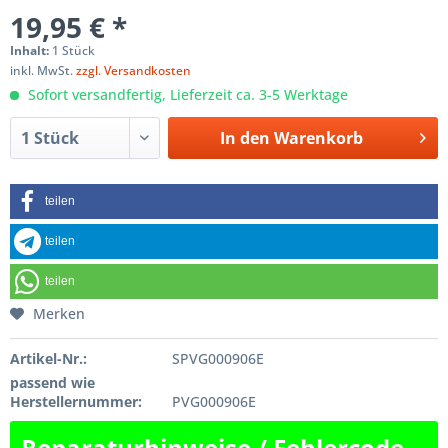
19,95 € *
Inhalt:
1 Stück
inkl. MwSt.
zzgl. Versandkosten
Sofort versandfertig, Lieferzeit ca. 3-5 Werktage
In den
Warenkorb
teilen
teilen
teilen
Merken
Artikel-Nr.:
SPVG000906E
passend wie
Herstellernummer:
PVG000906E
Reparaturhinweise / Fehlercode-