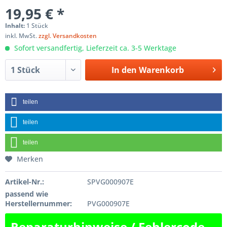
19,95 € *
Inhalt:
1 Stück
inkl. MwSt.
zzgl. Versandkosten
Sofort versandfertig, Lieferzeit ca. 3-5 Werktage
In den
Warenkorb
teilen
teilen
teilen
Merken
Artikel-Nr.:
SPVG000907E
passend wie
Herstellernummer:
PVG000907E
Reparaturhinweise / Fehlercode-