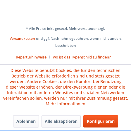
* Alle Preise inkl. gesetzl. Mehrwertsteuer zzgl.
Versandkosten
und ggf. Nachnahmegebühren, wenn nicht anders
beschrieben
Reparturhinweise
wo ist das Typenschild zu finden?
Über uns
Cookie-Einstellungen
Diese Website benutzt Cookies, die für den technischen
Betrieb der Website erforderlich sind und stets gesetzt
Versand und Zahlungsbedingungen
Impressum
AGB
werden. Andere Cookies, die den Komfort bei Benutzung
dieser Website erhöhen, der Direktwerbung dienen oder die
Widerrufsrecht
Datenschutz
Batteriehinweise
Interaktion mit anderen Websites und sozialen Netzwerken
vereinfachen sollen, werden nur mit Ihrer Zustimmung gesetzt.
Vertrag widerrufen
Mehr Informationen
Ablehnen
Alle akzeptieren
Konfigurieren