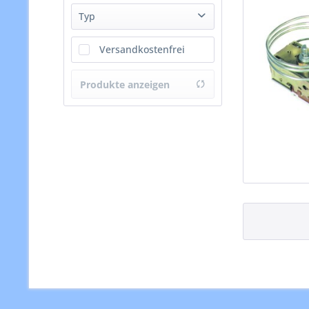
Thermostate
Typ
Teile-innenliegend
Ranco
Versandkostenfrei
Produkte anzeigen