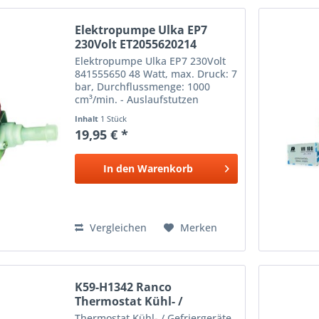
Elektropumpe Ulka EP7
230Volt ET2055620214
Elektropumpe Ulka EP7 230Volt
841555650 48 Watt, max. Druck: 7
bar, Durchflussmenge: 1000
cm³/min. - Auslaufstutzen
Kunststoff - mögliche
Inhalt
1 Stück
Aufschriften/Aufdrucke: Ulka EP
19,95 € *
7, 230 V Modell E, 2/1min
Cl.FCSM6294 -Einlauf-
In den
Warenkorb
Vergleichen
Merken
K59-H1342 Ranco
Thermostat Kühl- /
Gefriergeräte
Thermostat Kühl- / Gefriergeräte