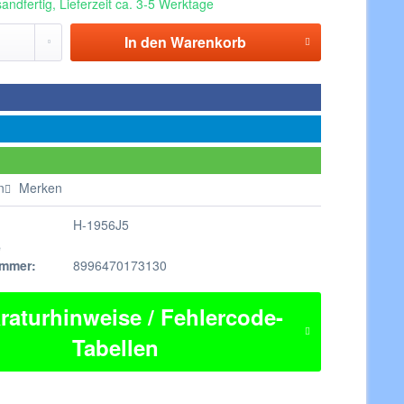
andfertig, Lieferzeit ca. 3-5 Werktage
In den
Warenkorb
n
Merken
H-1956J5
e
ummer:
8996470173130
raturhinweise / Fehlercode-
Tabellen