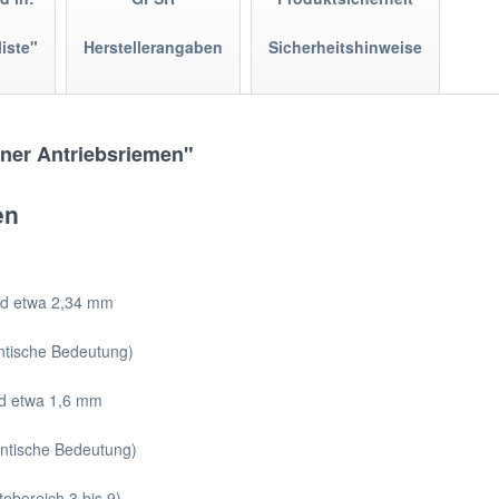
liste"
Herstellerangaben
Sicherheitshinweise
kner Antriebsriemen"
en
nd etwa 2,34 mm
entische Bedeutung)
nd etwa 1,6 mm
entische Bedeutung)
bereich 3 bis 9)