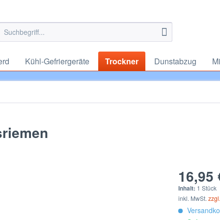
erd
Kühl-Gefriergeräte
Trockner
Dunstabzug
Mi
sriemen
16,95 
Inhalt:
1 Stück
inkl. MwSt.
zzgl
Versandkos