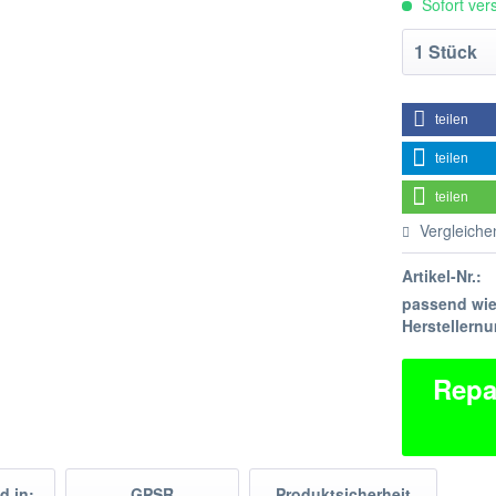
Sofort vers
teilen
teilen
teilen
Vergleiche
Artikel-Nr.:
passend wi
Herstellern
Repa
d in:
GPSR
Produktsicherheit