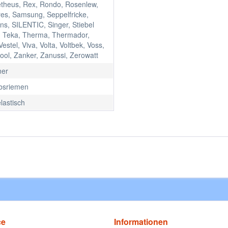
theus, Rex, Rondo, Rosenlew,
res, Samsung, Seppelfricke,
s, SILENTIC, Singer, Stiebel
n, Teka, Therma, Thermador,
Vestel, Viva, Volta, Voltbek, Voss,
ool, Zanker, Zanussi, Zerowatt
ner
ebsriemen
elastisch
ce
Informationen