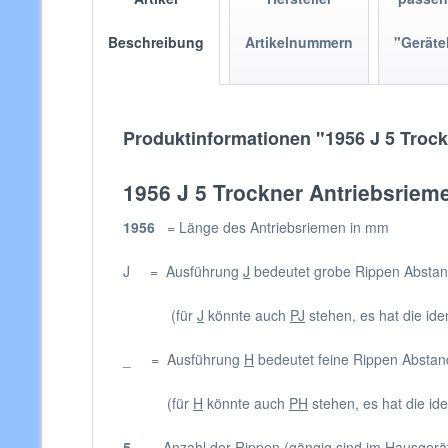
Beschreibung
Artikelnummern
"Geräte
Produktinformationen "1956 J 5 Troc
1956 J 5 Trockner Antriebsriem
1956
= Länge des Antriebsriemen in mm
J = Ausführung
J
bedeutet grobe Rippen Absta
(für
J
könnte auch
PJ
stehen, es hat die id
_ = Ausführung
H
bedeutet feine Rippen Absta
(für
H
könnte auch
PH
stehen, es hat die id
5
= Anzahl der Rippen (gängig sind im Hausgeräte