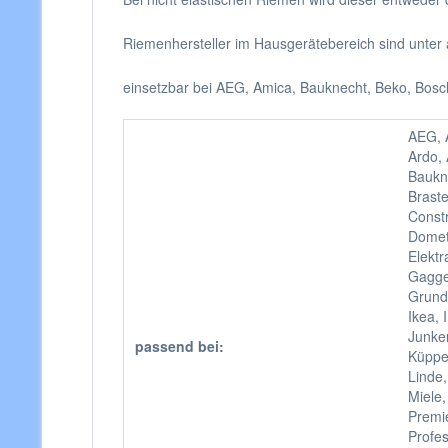
Riemenhersteller im Hausgerätebereich sind unter 
einsetzbar bei AEG, Amica, Bauknecht, Beko, Bosch,
AEG, A
Ardo, 
Baukn
Braste
Constr
Dometi
Elektr
Gagge
Grund
Ikea, 
Junker
passend bei:
Küppe
Linde,
Miele,
Premie
Profes