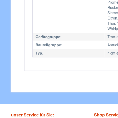
Prome
Rosie
Siemen
Eltro
Thor, 
Whirlp
Gerätegruppe:
Trock
Bauteilgruppe:
Antri
Typ:
nicht 
unser Service für Sie:
Shop Servi