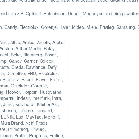
anderen z.B. Optibelt, Hutchinson, Dongil, Megadyne und einige weiter
 Candy, Electrolux, Gorenje, Haier, Midea, Miele, Privileg, Samsung, S
lno, Altus, Amica, Arcelik, Arctic,
Ariston, Arthur Martin, Balay,
echt, Beko, Blomberg, Bosch,
mp, Candy, Carrier, Coldex,
ucta, Creda, Dawlance, Defy,
c, Domoline, EBD, Electrolux,
a Bregenz, Faure, Flavel, Foron,
nau, Gladiator, Gorenje,
ig, Hoover, Hotpoin, Husqvarna,
Imperial, Indesit, Interfunk, Intra,
, Juno, Kelvinator, KitchenAid,
rsbusch, Leisure, Leonard,
 LUNIK, Lux, MayTag, Merloni,
 Multi Brand, Neff, Pitsos,
re, Primotecq, Privileg,
sional, Profilo, Progress, Proline,