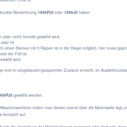
edruckte Bezeichnung
1956PJ5
oder
1956J5
haben
 oder nicht) korrekt gewählt wird.
J oder H)
ch einen Riemen mit 5 Rippen ist in der Regel möglich, hier muss gepr
st der Fall ist.
gewählt wird.
e erst im eingebauten/gespannten Zustand erreicht, im Auslieferzustand
956PJ5
gewählt werden.
i Waschmaschinen indem man diesen zuerst über die Motorwelle legt u
 komplett auf.
durch die Verstellung der Motorhalterung gespannt oder dadurch, dass 