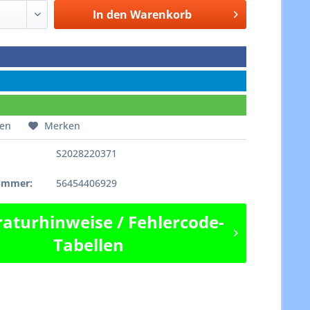
In den
Warenkorb
hen
Merken
S2028220371
e
nummer:
56454406929
aturhinweise / Fehlercode-
Tabellen