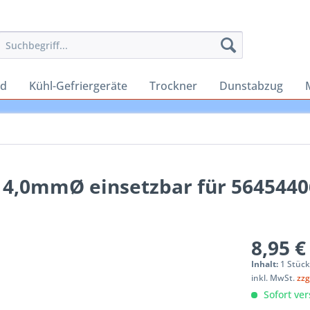
rd
Kühl-Gefriergeräte
Trockner
Dunstabzug
 14,0mmØ einsetzbar für 5645440
8,95 €
Inhalt:
1 Stüc
inkl. MwSt.
zzg
Sofort ver