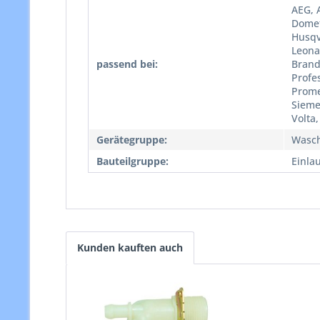
AEG, A
Domet
Husqv
Leona
passend bei:
Brand,
Profes
Prome
Sieme
Volta
Gerätegruppe:
Wasc
Bauteilgruppe:
Einlau
Kunden kauften auch