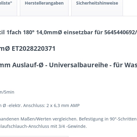
liste"
Herstellerangaben
Sicherheitshinweise
l 1fach 180° 14,0mmØ einsetzbar für 5645440692/
mmØ ET2028220371
 mm Auslauf-Ø - Universalbaureihe - für W
in/5min
m Ø -elektr. Anschluss: 2 x 6,3 mm AMP
vorhandenen Maßen/Werten vergleichen. Befestigung in 90°-Schritte
Zulaufschlauch-Anschluss mit 3/4 -Gewinde.