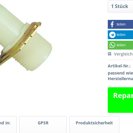
teilen
teilen
teilen
Vergleic
Artikel-Nr.:
passend wi
Hersteller
Repar
d in:
GPSR
Produktsicherheit