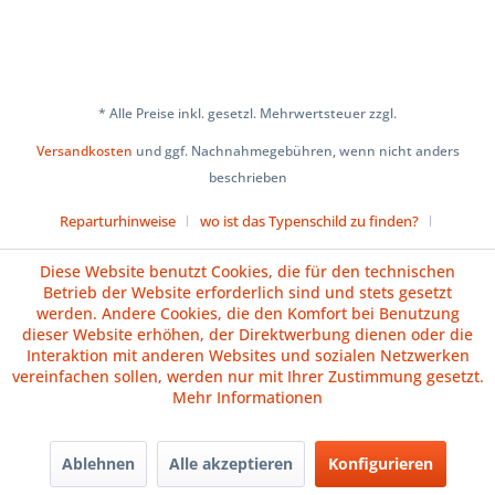
* Alle Preise inkl. gesetzl. Mehrwertsteuer zzgl.
Versandkosten
und ggf. Nachnahmegebühren, wenn nicht anders
beschrieben
Reparturhinweise
wo ist das Typenschild zu finden?
Über uns
Cookie-Einstellungen
Diese Website benutzt Cookies, die für den technischen
Betrieb der Website erforderlich sind und stets gesetzt
Versand und Zahlungsbedingungen
Impressum
AGB
werden. Andere Cookies, die den Komfort bei Benutzung
dieser Website erhöhen, der Direktwerbung dienen oder die
Widerrufsrecht
Datenschutz
Batteriehinweise
Interaktion mit anderen Websites und sozialen Netzwerken
vereinfachen sollen, werden nur mit Ihrer Zustimmung gesetzt.
Vertrag widerrufen
Mehr Informationen
Ablehnen
Alle akzeptieren
Konfigurieren