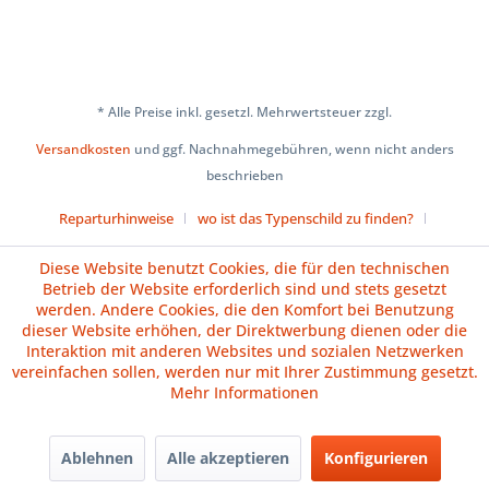
* Alle Preise inkl. gesetzl. Mehrwertsteuer zzgl.
Versandkosten
und ggf. Nachnahmegebühren, wenn nicht anders
beschrieben
Reparturhinweise
wo ist das Typenschild zu finden?
Über uns
Cookie-Einstellungen
Diese Website benutzt Cookies, die für den technischen
Betrieb der Website erforderlich sind und stets gesetzt
Versand und Zahlungsbedingungen
Impressum
AGB
werden. Andere Cookies, die den Komfort bei Benutzung
dieser Website erhöhen, der Direktwerbung dienen oder die
Widerrufsrecht
Datenschutz
Batteriehinweise
Interaktion mit anderen Websites und sozialen Netzwerken
vereinfachen sollen, werden nur mit Ihrer Zustimmung gesetzt.
Vertrag widerrufen
Mehr Informationen
Ablehnen
Alle akzeptieren
Konfigurieren