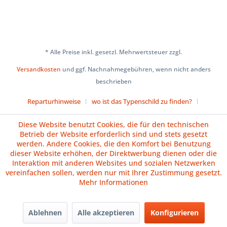
* Alle Preise inkl. gesetzl. Mehrwertsteuer zzgl.
Versandkosten
und ggf. Nachnahmegebühren, wenn nicht anders
beschrieben
Reparturhinweise
wo ist das Typenschild zu finden?
Über uns
Cookie-Einstellungen
Diese Website benutzt Cookies, die für den technischen
Betrieb der Website erforderlich sind und stets gesetzt
Versand und Zahlungsbedingungen
Impressum
AGB
werden. Andere Cookies, die den Komfort bei Benutzung
dieser Website erhöhen, der Direktwerbung dienen oder die
Widerrufsrecht
Datenschutz
Batteriehinweise
Interaktion mit anderen Websites und sozialen Netzwerken
vereinfachen sollen, werden nur mit Ihrer Zustimmung gesetzt.
Vertrag widerrufen
Mehr Informationen
Ablehnen
Alle akzeptieren
Konfigurieren