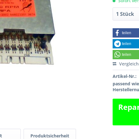
Sofort ver
teilen
teilen
teilen
Vergleic
Artikel-Nr.:
passend wi
Hersteller
Repar
R
Produktsicherheit