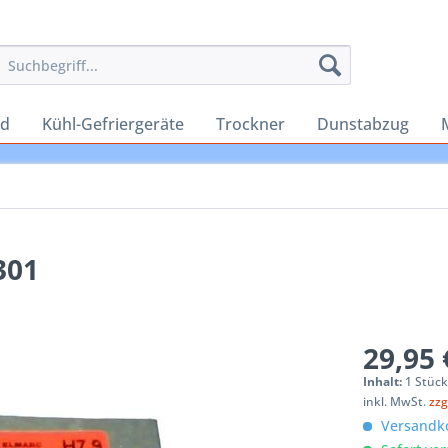
rd
Kühl-Gefriergeräte
Trockner
Dunstabzug
301
29,95 
Inhalt:
1 Stüc
inkl. MwSt.
zzg
Versandko