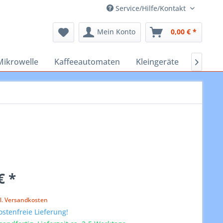
Service/Hilfe/Kontakt
Mein Konto
0,00 € *
Mikrowelle
Kaffeeautomaten
Kleingeräte
Staubs

€ *
k
l. Versandkosten
stenfreie Lieferung!