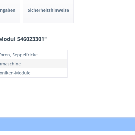
angaben
Sicherheitshinweise
Modul 546023301"
Foron, Seppelfricke
hmaschine
roniken-Module