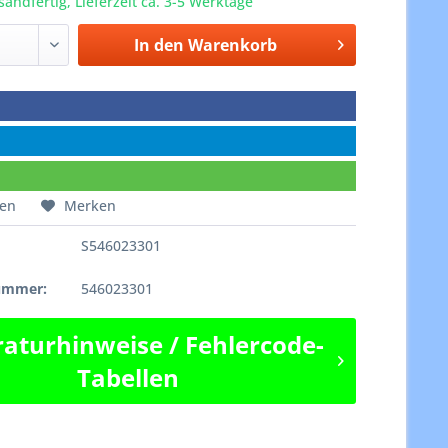
sandfertig, Lieferzeit ca. 3-5 Werktage
In den
Warenkorb
hen
Merken
S546023301
e
nummer:
546023301
aturhinweise / Fehlercode-
Tabellen