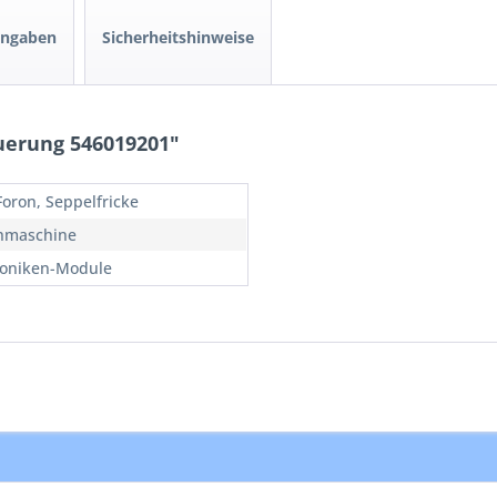
angaben
Sicherheitshinweise
uerung 546019201"
Foron, Seppelfricke
hmaschine
roniken-Module