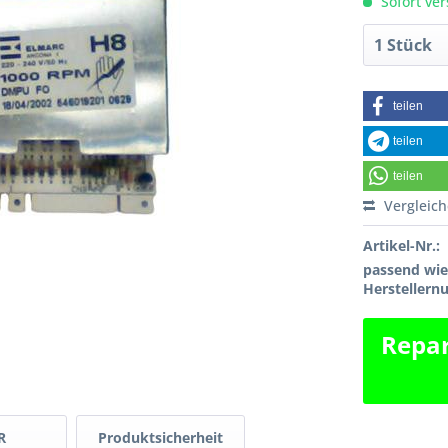
Sofort ver
teilen
teilen
teilen
Vergleic
Artikel-Nr.:
passend wi
Hersteller
Repar
R
Produktsicherheit