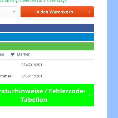
sandfertig, Lieferzeit ca. 3-5 Werktage
In den
Warenkorb
hen
Merken
S546019201
e
nummer:
5460119201
aturhinweise / Fehlercode-
Tabellen