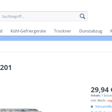
rd
Kühl-Gefriergeräte
Trockner
Dunstabzug
9201
29,94 
Inhalt:
1 Stüc
inkl. MwSt.
zzg
Versandko