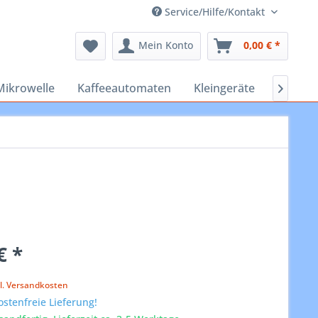
Service/Hilfe/Kontakt
Mein Konto
0,00 € *
Mikrowelle
Kaffeeautomaten
Kleingeräte
Staubs

€ *
k
l. Versandkosten
stenfreie Lieferung!