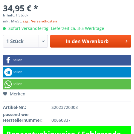
34,95 € *
Inhalt:
1 Stück
inkl. MwSt.
zzgl. Versandkosten
Sofort versandfertig, Lieferzeit ca. 3-5 Werktage
In den
Warenkorb
teilen
teilen
teilen
Merken
Artikel-Nr.:
S2023720308
passend wie
Herstellernummer:
00660837
Reparaturhinweise / Fehlercode-