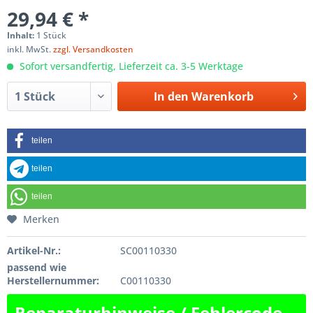
29,94 € *
Inhalt:
1 Stück
inkl. MwSt.
zzgl. Versandkosten
Sofort versandfertig, Lieferzeit ca. 3-5 Werktage
In den
Warenkorb
teilen
teilen
teilen
Merken
Artikel-Nr.:
SC00110330
passend wie
Herstellernummer:
C00110330
Reparaturhinweise / Fehlercode-