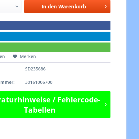
In den
Warenkorb
hen
Merken
SD235686
e
nummer:
30161006700
aturhinweise / Fehlercode-
Tabellen