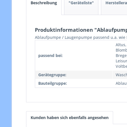
Beschreibung
"Geräteliste"
Hersteller
Produktinformationen "Ablaufpumpe
Ablaufpumpe / Laugenpumpe passend u.a. wie 
Altus,
Blomb
passend bei:
Brege
Leisur
Voltb
Gerätegruppe:
Wasc
Bauteilgruppe:
Abla
Kunden haben sich ebenfalls angesehen