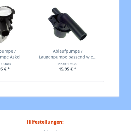
pumpe /
Ablaufpumpe /
mpe Askoll
Laugenpumpe passend wie...
d wie...
t
1 Stück
Inhalt
1 Stück
95 € *
15,95 € *
Hilfestellungen: