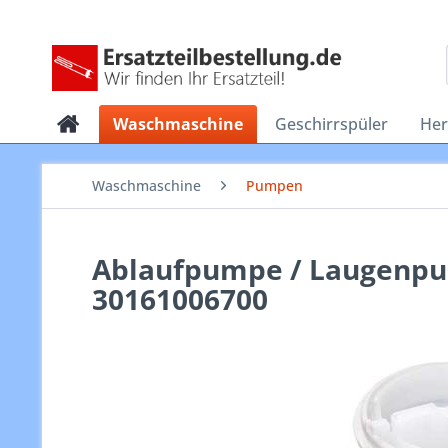
Waschmaschine
Geschirrspüler
He
Waschmaschine
Pumpen
Ablaufpumpe / Laugenpum
30161006700