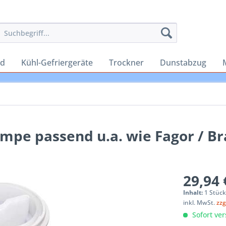
rd
Kühl-Gefriergeräte
Trockner
Dunstabzug
pe passend u.a. wie Fagor / Br
29,94 
Inhalt:
1 Stüc
inkl. MwSt.
zzg
Sofort ver