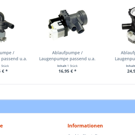
pumpe /
Ablaufpumpe /
Ablauf
passend u.a.
Laugenpumpe passend u.a.
Laugenpu
BD...
wie EBD...
passen
1 Stück
Inhalt
1 Stück
Inhal
 € *
16,95 € *
24,
ce
Informationen