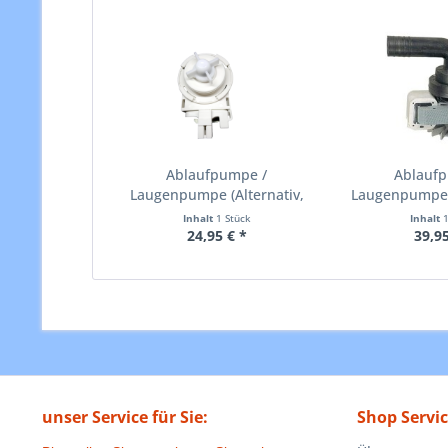
Ablaufpumpe /
Ablauf
Laugenpumpe (Alternativ,
Laugenpumpe 
passend...
wie E
Inhalt
1 Stück
Inhalt
24,95 € *
39,95
unser Service für Sie:
Shop Servi