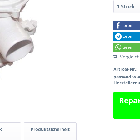
teilen
teilen
teilen
Vergleic
Artikel-Nr.:
passend wi
Hersteller
Repar
R
Produktsicherheit