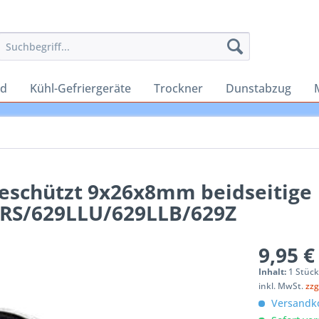
rd
Kühl-Gefriergeräte
Trockner
Dunstabzug
geschützt 9x26x8mm beidseitige
-2RS/629LLU/629LLB/629Z
9,95 €
Inhalt:
1 Stüc
inkl. MwSt.
zzg
Versandko