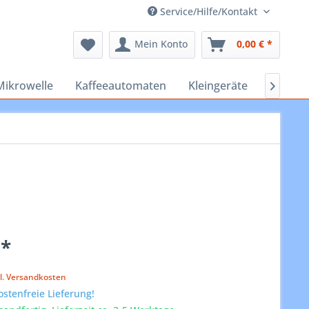
Service/Hilfe/Kontakt
Mein Konto
0,00 € *
Mikrowelle
Kaffeeautomaten
Kleingeräte
Staubs

 *
k
l. Versandkosten
stenfreie Lieferung!