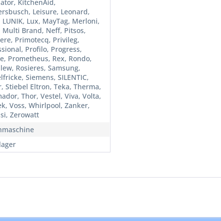
ator, KitchenAid,
rsbusch, Leisure, Leonard,
, LUNIK, Lux, MayTag, Merloni,
 Multi Brand, Neff, Pitsos,
ere, Primotecq, Privileg,
sional, Profilo, Progress,
ne, Prometheus, Rex, Rondo,
lew, Rosieres, Samsung,
lfricke, Siemens, SILENTIC,
, Stiebel Eltron, Teka, Therma,
dor, Thor, Vestel, Viva, Volta,
ek, Voss, Whirlpool, Zanker,
si, Zerowatt
hmaschine
lager