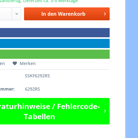
sandfertig, Lieferzeit ca. 3-5 Werktage
In den
Warenkorb
hen
Merken
SSKF6292RS
e
nummer:
6292RS
aturhinweise / Fehlercode-
Tabellen