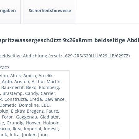
angaben
Sicherheitshinweise
pritzwassergeschützt 9x26x8mm beidseitige Abdic
eidseitige Abdichtung (ersetzt 629-2RS/629LLU/629LLB/629ZZ)
ZZC3
lno, Altus, Amica, Arcelik,
, Ardo, Ariston, Arthur Martin,
, Bauknecht, Beko, Blomberg,
, Brastemp, Candy, Carrier,
x, Constructa, Creda, Dawlance,
 Dometic, Domoline, EBD,
olux, Elektra Bregenz, Faure,
l, Foron, Gaggenau, Gladiator,
je, Grundig, Hoover, Hotpoin,
rna, Ikea, Imperial, Indesit,
unk, Intra, Junker, Juno,