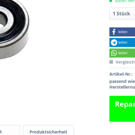
Sofort ver
teilen
teilen
teilen
Vergleic
Artikel-Nr.:
passend wi
Hersteller
Repar
R
Produktsicherheit