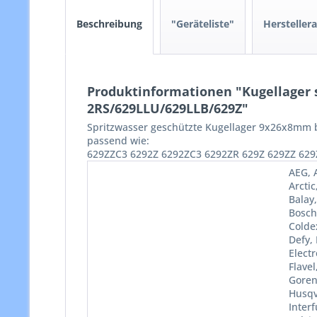
Beschreibung
"Geräteliste"
Hersteller
Produktinformationen "Kugellager s
2RS/629LLU/629LLB/629Z"
Spritzwasser geschützte Kugellager 9x26x8mm b
passend wie:
629ZZC3
6292Z
6292ZC3
6292ZR
629Z
629ZZ
629
AEG, A
Arctic
Balay
Bosch
Colde
Defy,
Electr
Flave
Goren
Husqva
Interf