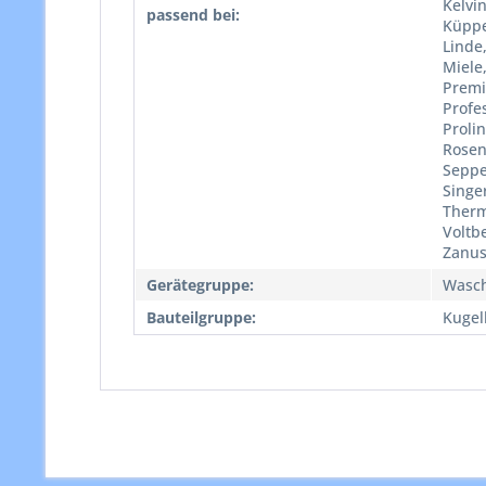
Kelvin
passend bei:
Küppe
Linde
Miele,
Premi
Profes
Proli
Rosen
Seppe
Singer
Therma
Voltb
Zanus
Gerätegruppe:
Wasc
Bauteilgruppe:
Kugel