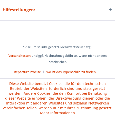
Hilfestellungen:
* Alle Preise inkl. gesetzl. Mehrwertsteuer zzgl.
Versandkosten
und ggf. Nachnahmegebühren, wenn nicht anders
beschrieben
Reparturhinweise
wo ist das Typenschild zu finden?
Über uns
Cookie-Einstellungen
Diese Website benutzt Cookies, die für den technischen
Betrieb der Website erforderlich sind und stets gesetzt
Versand und Zahlungsbedingungen
Impressum
AGB
werden. Andere Cookies, die den Komfort bei Benutzung
dieser Website erhöhen, der Direktwerbung dienen oder die
Widerrufsrecht
Datenschutz
Batteriehinweise
Interaktion mit anderen Websites und sozialen Netzwerken
vereinfachen sollen, werden nur mit Ihrer Zustimmung gesetzt.
Vertrag widerrufen
Mehr Informationen