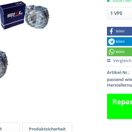
Sofort ver
teilen
teilen
teilen
Vergleic
Artikel-Nr.:
passend wi
Hersteller
Repar
R
Produktsicherheit