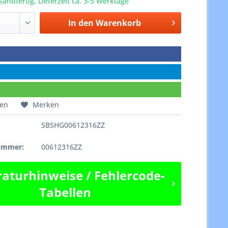
sandfertig, Lieferzeit ca. 3-5 Werktage
In den
Warenkorb
hen
Merken
SBSHG00612316ZZ
e
nummer:
00612316ZZ
aturhinweise / Fehlercode-
Tabellen