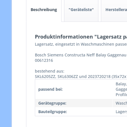
Beschreibung
"Geräteliste"
Hersteller
Produktinformationen "Lagersatz p
Lagersatz, eingesetzt in Waschmaschinen passe
Bosch Siemens Constructa Neff Balay Gaggenau
00612316
bestehend aus:
SKL6205ZZ, SKL6306ZZ und 2023720218 (35x72x
Balay
passend bei:
Gagge
Profi
Gerätegruppe:
Wasc
Bauteilgruppe:
Lager