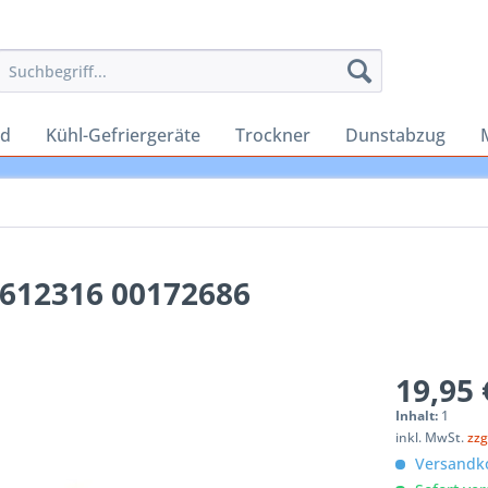
rd
Kühl-Gefriergeräte
Trockner
Dunstabzug
0612316 00172686
19,95 
Inhalt:
1
inkl. MwSt.
zzg
Versandko