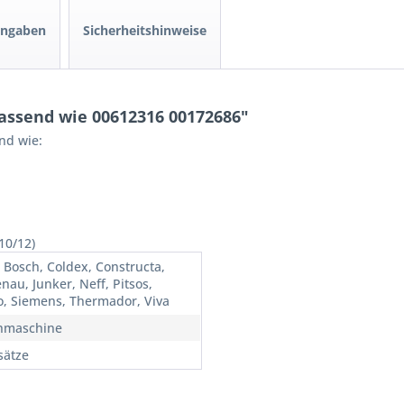
angaben
Sicherheitshinweise
assend wie 00612316 00172686"
nd wie:
10/12)
, Bosch, Coldex, Constructa,
nau, Junker, Neff, Pitsos,
lo, Siemens, Thermador, Viva
hmaschine
sätze