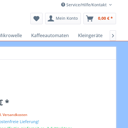
Service/Hilfe/Kontakt
Mein Konto
0,00 € *
Mikrowelle
Kaffeeautomaten
Kleingeräte
Staubs

€ *
l. Versandkosten
stenfreie Lieferung!