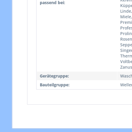
passend bei:
Küppe
Linde
Miele,
Premi
Profes
Proli
Rosen
Seppe
Singer
Therma
Voltb
Zanus
Gerätegruppe:
Wasc
Bauteilgruppe:
Welle