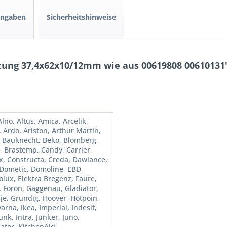
angaben
Sicherheitshinweise
ung 37,4x62x10/12mm wie aus 00619808 00610131
lno, Altus, Amica, Arcelik,
, Ardo, Ariston, Arthur Martin,
, Bauknecht, Beko, Blomberg,
, Brastemp, Candy, Carrier,
x, Constructa, Creda, Dawlance,
 Dometic, Domoline, EBD,
olux, Elektra Bregenz, Faure,
l, Foron, Gaggenau, Gladiator,
je, Grundig, Hoover, Hotpoin,
rna, Ikea, Imperial, Indesit,
unk, Intra, Junker, Juno,
ator, KitchenAid,