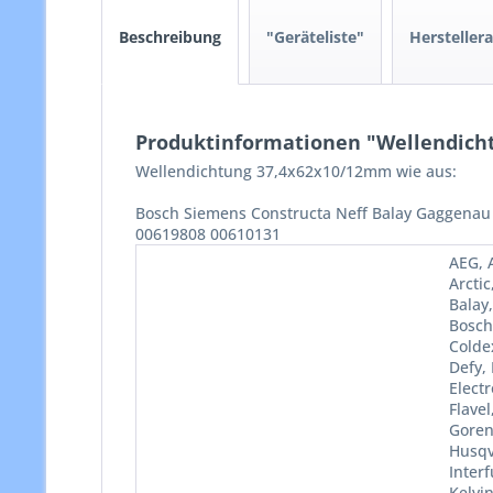
Beschreibung
"Geräteliste"
Hersteller
Produktinformationen "Wellendicht
Wellendichtung 37,4x62x10/12mm wie aus:
Bosch Siemens Constructa Neff Balay Gaggenau
00619808 00610131
AEG, A
Arctic
Balay
Bosch
Colde
Defy,
Electr
Flave
Goren
Husqva
Interf
Kelvin