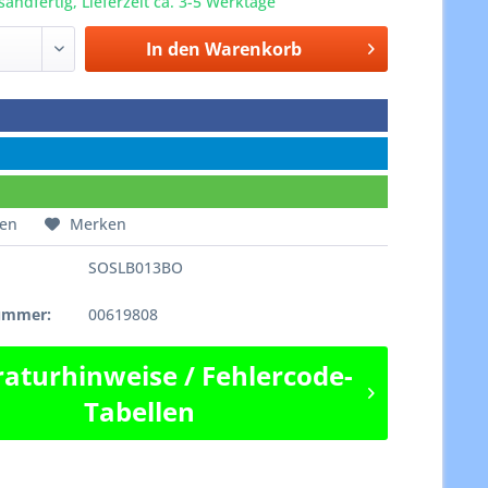
sandfertig, Lieferzeit ca. 3-5 Werktage
In den
Warenkorb
hen
Merken
SOSLB013BO
e
nummer:
00619808
aturhinweise / Fehlercode-
Tabellen