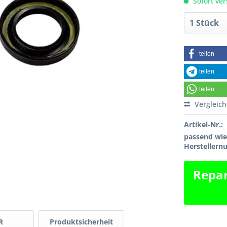
Sofort ver
teilen
teilen
teilen
Vergleic
Artikel-Nr.:
passend wi
Hersteller
Repar
R
Produktsicherheit