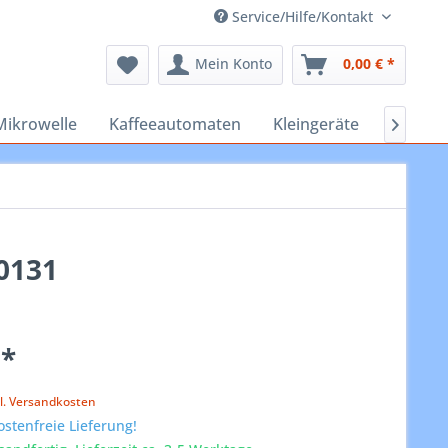
Service/Hilfe/Kontakt
Mein Konto
0,00 € *
Mikrowelle
Kaffeeautomaten
Kleingeräte
Staubs

0131
 *
k
l. Versandkosten
stenfreie Lieferung!