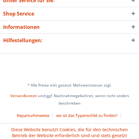
unser Service für Sie:
Shop Service
Informationen
Hilfestellungen:
* Alle Preise inkl. gesetzl. Mehrwertsteuer zzgl.
Versandkosten
und ggf. Nachnahmegebühren, wenn nicht anders
beschrieben
Reparturhinweise
wo ist das Typenschild zu finden?
Über uns
Cookie-Einstellungen
Diese Website benutzt Cookies, die für den technischen
Betrieb der Website erforderlich sind und stets gesetzt
Versand und Zahlungsbedingungen
Impressum
AGB