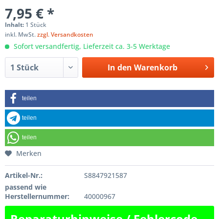
7,95 € *
Inhalt:
1 Stück
inkl. MwSt.
zzgl. Versandkosten
Sofort versandfertig, Lieferzeit ca. 3-5 Werktage
In den
Warenkorb
teilen
teilen
teilen
Merken
Artikel-Nr.:
S8847921587
passend wie
Herstellernummer:
40000967
Reparaturhinweise / Fehlercode-